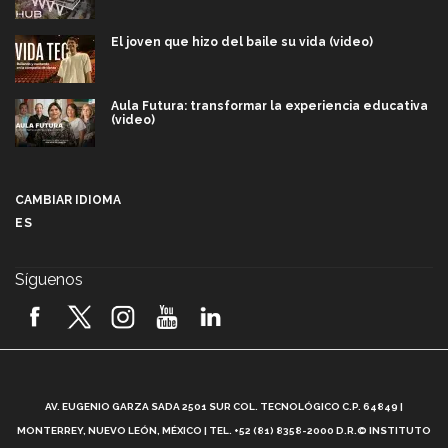
El joven que hizo del baile su vida (video)
Aula Futura: transformar la experiencia educativa
(video)
Más que un festival cultural: así es la magia de
VIBRART 2026 (video)
CAMBIAR IDIOMA
ES
Javier Guzmán: investigación con impacto social
(video)
Síguenos
¡México, en el top del mundial de robótica FIRST
2026! (video)
Vida Tec: Pasión, disciplina y básquetbol, con Gael
Adame (video)
A
AV. EUGENIO GARZA SADA 2501 SUR COL. TECNOLÓGICO C.P. 64849 |
L
¿Cómo es el Modelo Educativo Tec? (video)
MONTERREY, NUEVO LEÓN, MÉXICO | TEL. +52 (81) 8358-2000 D.R.© INSTITUTO