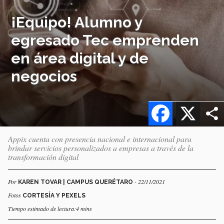
¡Equipo! Alumno y
egresado Tec emprenden
en área digital y de
negocios
Facebook
X
Appix cuenta con presencia nacional e internacional para
brindar servicios personalizados a empresas a través de la
transformación digital
Por
- 22/11/2021
KAREN TOVAR | CAMPUS QUERÉTARO
Fotos
CORTESÍA Y PEXELS
Tiempo estimado de lectura:4 mins