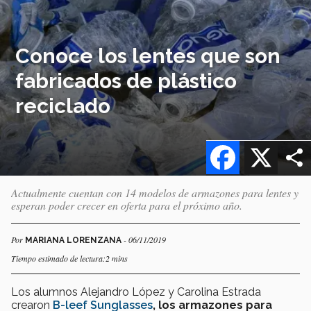
Conoce los lentes que son
fabricados de plástico
reciclado
Facebook
X
Actualmente cuentan con 14 modelos de armazones para lentes y
esperan poder crecer en oferta para el próximo año.
Por
- 06/11/2019
MARIANA LORENZANA
Tiempo estimado de lectura:2 mins
Los alumnos Alejandro López y Carolina Estrada
crearon
B-leef Sunglasses
, los armazones para