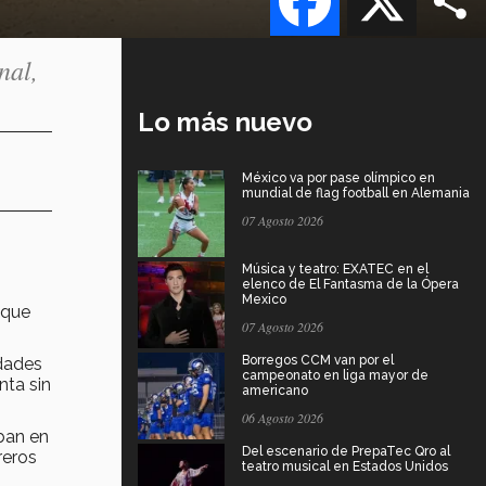
nal,
Lo más nuevo
México va por pase olímpico en
mundial de flag football en Alemania
07 Agosto 2026
Música y teatro: EXATEC en el
elenco de El Fantasma de la Ópera
Mexico
 que
07 Agosto 2026
Borregos CCM van por el
idades
campeonato en liga mayor de
nta sin
americano
06 Agosto 2026
aban en
Del escenario de PrepaTec Qro al
reros
teatro musical en Estados Unidos