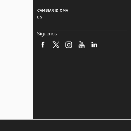
Más que un festival cultural: así es
la magia de VIBRART 2026 (video)
CAMBIAR IDIOMA
ES
Javier Guzmán: investigación con
impacto social (video)
Síguenos
¡México, en el top del mundial de
robótica FIRST 2026! (video)
Vida Tec: Pasión, disciplina y
básquetbol, con Gael Adame
(video)
¿Cómo es el Modelo Educativo
Tec? (video)
Vida Tec: Feminismo e Inteligencia
Artificial, Paola Ricaurte (video)