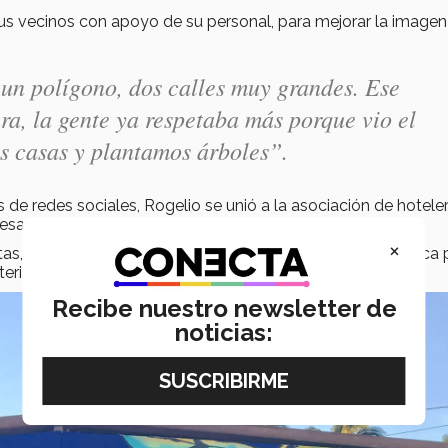
sus vecinos con apoyo de su personal, para mejorar la imagen
un polígono, dos calles muy grandes. Ese
ra, la gente ya respetaba más porque vio el
s casas y plantamos árboles”.
e redes sociales, Rogelio se unió a la asociación de hotele
resadas en apoyar su causa.
×
tas, se decidió llevar a cabo el proyecto Bonfil Playa Mágica 
terizado por una galería de arte urbano.
Recibe nuestro newsletter de
noticias: