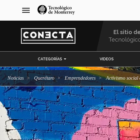
Pasar
navegación
menu
al
principal
contenido
principal
El sitio d
Tecnológic
Menu
CATEGORÍAS
VIDEOS
Comunidad
Noticias
Querétaro
emprendedores
Activismo socia