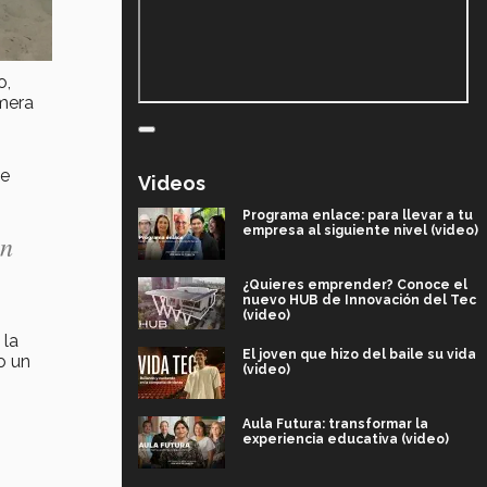
o,
imera
de
Videos
Programa enlace: para llevar a tu
empresa al siguiente nivel (video)
un
¿Quieres emprender? Conoce el
nuevo HUB de Innovación del Tec
(video)
 la
El joven que hizo del baile su vida
o un
(video)
Aula Futura: transformar la
experiencia educativa (video)