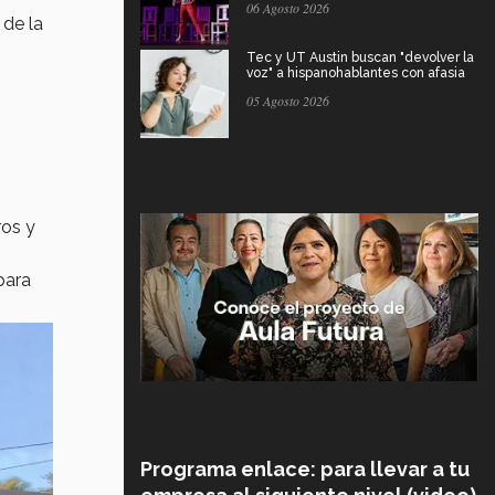
06 Agosto 2026
 de la
Tec y UT Austin buscan "devolver la
voz" a hispanohablantes con afasia
05 Agosto 2026
ros y
para
Programa enlace: para llevar a tu