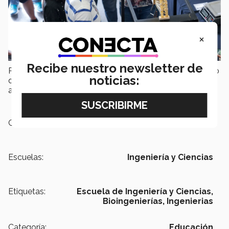
×
Recibe nuestro newsletter de
Para conocer las carreras profesionales del Tecnológico
noticias:
de Monterrey campus Querétaro ingresa
a:
https://goo.gl/rqZARf
.
Campus:
Querétaro
Escuelas:
Ingeniería y Ciencias
Etiquetas:
Escuela de Ingeniería y Ciencias,
Bioingenierías,
Ingenierias
Categoría:
Educación