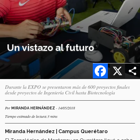
Un vistazo al futuro
Facebook
X
Durante la EXPO se presentaron más de 600 proyectos finales
desde proyectos de Ingeniería Civil hasta Biotecnología
Por
- 14/05/2018
MIRANDA HERNÁNDEZ
Tiempo estimado de lectura:3 mins
Miranda Hernández | Campus Querétaro