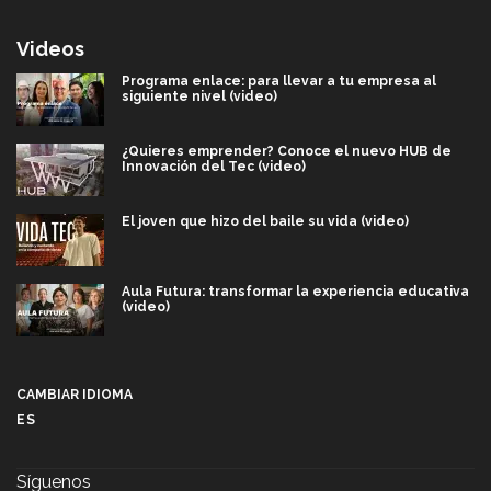
Videos
Programa enlace: para llevar a tu empresa al
siguiente nivel (video)
¿Quieres emprender? Conoce el nuevo HUB de
Innovación del Tec (video)
El joven que hizo del baile su vida (video)
Aula Futura: transformar la experiencia educativa
(video)
Más que un festival cultural: así es la magia de
VIBRART 2026 (video)
CAMBIAR IDIOMA
ES
Javier Guzmán: investigación con impacto social
(video)
Síguenos