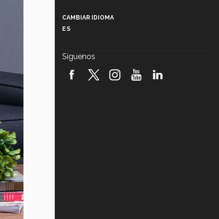
Más que un festival cultural: así es
la magia de VIBRART 2026 (video)
CAMBIAR IDIOMA
ES
Javier Guzmán: investigación con
impacto social (video)
Síguenos
¡México, en el top del mundial de
robótica FIRST 2026! (video)
Vida Tec: Pasión, disciplina y
básquetbol, con Gael Adame
(video)
¿Cómo es el Modelo Educativo
Tec? (video)
Vida Tec: Feminismo e Inteligencia
Artificial, Paola Ricaurte (video)