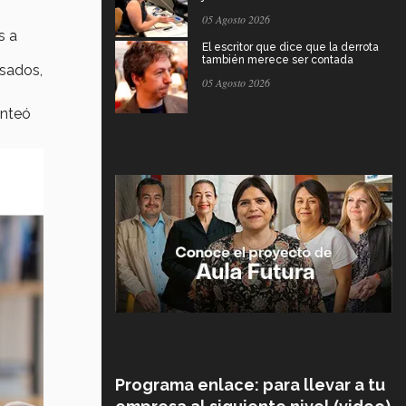
05 Agosto 2026
s a
El escritor que dice que la derrota
también merece ser contada
asados,
05 Agosto 2026
anteó
Programa enlace: para llevar a tu