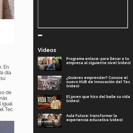
Videos
Programa enlace: para llevar a tu
empresa al siguiente nivel (video)
. En
da día
 su
¿Quieres emprender? Conoce el
nuevo HUB de Innovación del Tec
(video)
rso de
El joven que hizo del baile su vida
emás
(video)
 igual
el Tec
Aula Futura: transformar la
experiencia educativa (video)