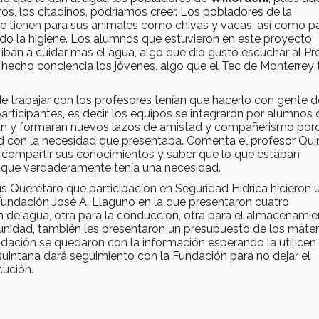
s, los citadinos, podríamos creer. Los pobladores de la
e tienen para sus animales como chivas y vacas, así como pa
ado la higiene. Los alumnos que estuvieron en este proyecto
ban a cuidar más el agua, algo que dio gusto escuchar al Pr
n hecho conciencia los jóvenes, algo que el Tec de Monterrey 
e trabajar con los profesores tenían que hacerlo con gente d
icipantes, es decir, los equipos se integraron por alumnos 
ran y formaran nuevos lazos de amistad y compañerismo porq
dad con la necesidad que presentaba. Comenta el profesor Qu
 compartir sus conocimientos y saber que lo que estaban
nte que verdaderamente tenía una necesidad.
s Querétaro que participación en Seguridad Hídrica hicieron 
Fundación José A. Llaguno en la que presentaron cuatro
n de agua, otra para la conducción, otra para el almacenamie
unidad, también les presentaron un presupuesto de los mater
dación se quedaron con la información esperando la utilicen 
uintana dará seguimiento con la Fundación para no dejar el
cución.