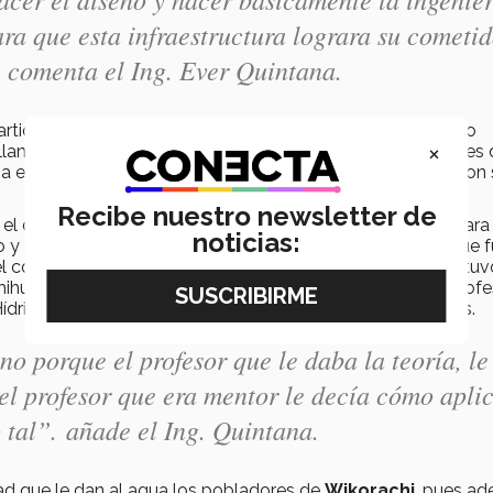
ra que esta infraestructura lograra su cometid
comenta el Ing. Ever Quintana.
ticipación de los alumnos Emiliano Morán, Juan Francisco
×
llanos Navarro todos todos cursando los últimos semestres 
ncia en el proyecto aportaron ideas y trabajaron en equipo con
Recibe nuestro newsletter de
 el de desarrollo del proyecto de la línea de conducción para 
noticias:
 y el de distribución de agua en la comunidad, mismos que 
conocimiento de profesores especialistas en el área, se tuv
ihuahua, además se tuvo la participación de otros dos prof
Hídrica; apoyaron a los alumnos fungiendo como mentores.
 porque el profesor que le daba la teoría, le
 el profesor que era mentor le decía cómo apli
 tal”.
añade el Ing. Quintana.
dad que le dan al agua los pobladores de
Wikorachi
, pues a