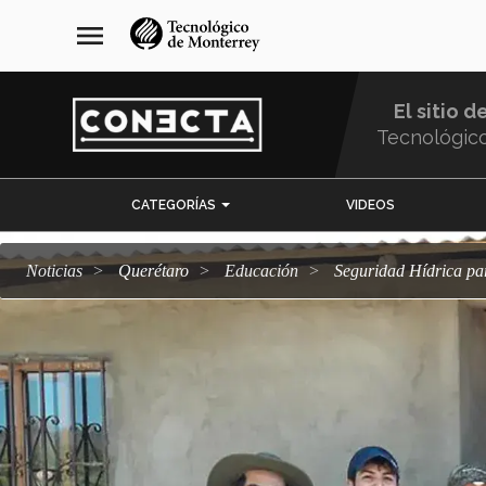
Pasar
navegación
menu
al
principal
contenido
principal
El sitio d
Tecnológic
Menu
CATEGORÍAS
VIDEOS
Comunidad
Noticias
Querétaro
Educación
Seguridad Hídrica p