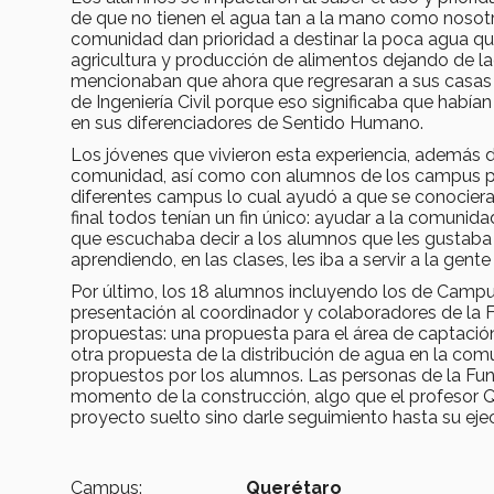
de que no tienen el agua tan a la mano como nosotro
comunidad dan prioridad a destinar la poca agua qu
agricultura y producción de alimentos dejando de l
mencionaban que ahora que regresaran a sus casas i
de Ingeniería Civil porque eso significaba que había
en sus diferenciadores de Sentido Humano.
Los jóvenes que vivieron esta experiencia, además d
comunidad, así como con alumnos de los campus part
diferentes campus lo cual ayudó a que se conocie
final todos tenían un fin único: ayudar a la comuni
que escuchaba decir a los alumnos que les gustaba
aprendiendo, en las clases, les iba a servir a la ge
Por último, los 18 alumnos incluyendo los de Campu
presentación al coordinador y colaboradores de la 
propuestas: una propuesta para el área de captació
otra propuesta de la distribución de agua en la com
propuestos por los alumnos. Las personas de la Fun
momento de la construcción, algo que el profesor Q
proyecto suelto sino darle seguimiento hasta su eje
Campus:
Querétaro