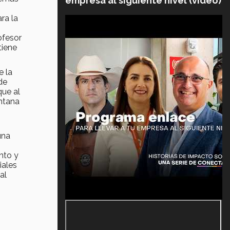
empresa al siguiente nivel (video)
ra la
ofesor
tiene
e la
de
ue al
intana
una
nto y
iales
al