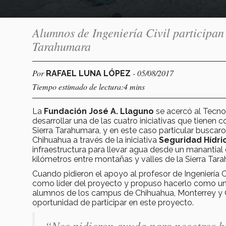
Alumnos de Ingeniería Civil participan
Tarahumara
Por
- 05/08/2017
RAFAEL LUNA LÓPEZ
Tiempo estimado de lectura:4 mins
La
Fundación
José A. Llaguno
se acercó al Tecno
desarrollar una de las cuatro iniciativas que tienen
Sierra Tarahumara, y en este caso particular busca
Chihuahua a través de la iniciativa
Seguridad Hídri
infraestructura para llevar agua desde un manantial
kilómetros entre montañas y valles de la Sierra Tar
Cuando pidieron el apoyo al profesor de Ingeniería 
como líder del proyecto y propuso hacerlo como un 
alumnos de los campus de Chihuahua, Monterrey y Qu
oportunidad de participar en este proyecto.
“Nos pidieron ayuda para nosotros ha