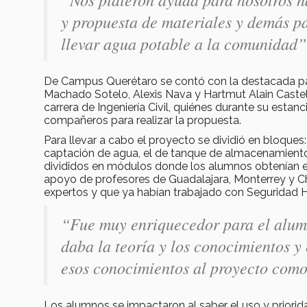
y propuesta de materiales y demás pa
llevar agua potable a la comunidad”
De Campus Querétaro se contó con la destacada par
Machado Sotelo, Alexis Nava y Hartmut Alain Caste
carrera de Ingeniería Civil, quiénes durante su esta
compañeros para realizar la propuesta.
Para llevar a cabo el proyecto se dividió en bloques:
captación de agua, el de tanque de almacenamiento
divididos en módulos donde los alumnos obtenían el 
apoyo de profesores de Guadalajara, Monterrey y Ch
expertos y que ya habían trabajado con Seguridad 
“Fue muy enriquecedor para el alumno
daba la teoría y los conocimientos y
esos conocimientos al proyecto como
Los alumnos se impactaron al saber el uso y priori