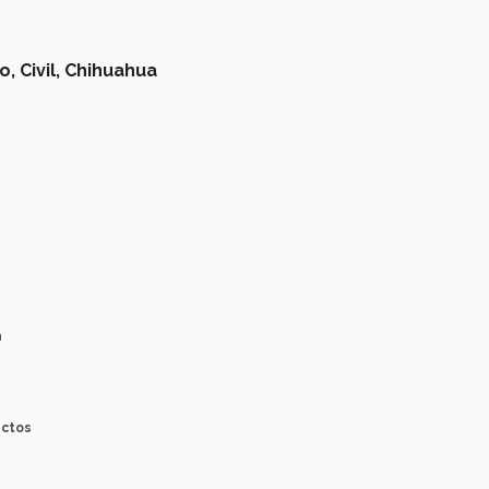
o,
Civil,
Chihuahua
a
ectos