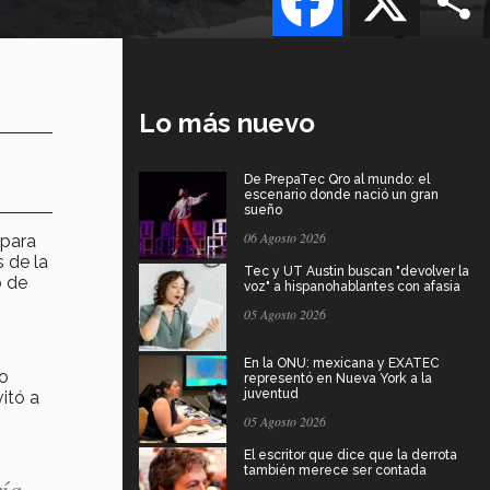
Lo más nuevo
De PrepaTec Qro al mundo: el
escenario donde nació un gran
sueño
06 Agosto 2026
 para
s de la
Tec y UT Austin buscan "devolver la
o de
voz" a hispanohablantes con afasia
05 Agosto 2026
En la ONU: mexicana y EXATEC
no
representó en Nueva York a la
juventud
itó a
05 Agosto 2026
El escritor que dice que la derrota
también merece ser contada
ría