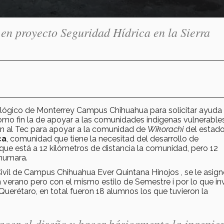
 en proyecto Seguridad Hídrica en la Sierra
lógico de Monterrey Campus Chihuahua para solicitar ayuda
 como fin la de apoyar a las comunidades indígenas vulnerable
ron al Tec para apoyar a la comunidad de
Wikorachi
del estad
ca
, comunidad que tiene la necesitad del desarrollo de
 que está a 12 kilómetros de distancia la comunidad, pero 12
ahumara.
Civil de Campus Chihuahua Ever Quintana Hinojos , se le asig
verano pero con el mismo estilo de Semestre i por lo que inv
erétaro, en total fueron 18 alumnos los que tuvieron la
cer el diseño y hacer básicamente la ingenie