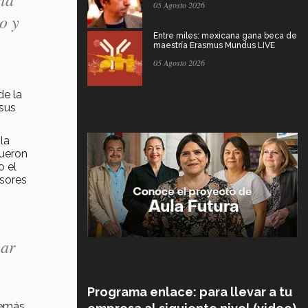
05 Agosto 2026
o y
Entre miles: mexicana gana beca de
maestría Erasmus Mundus LIVE
05 Agosto 2026
de la
 sus
la
fueron
o el
esores
car
Programa enlace: para llevar a tu
demás