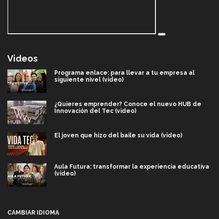
Videos
Programa enlace: para llevar a tu empresa al
siguiente nivel (video)
¿Quieres emprender? Conoce el nuevo HUB de
Innovación del Tec (video)
El joven que hizo del baile su vida (video)
Aula Futura: transformar la experiencia educativa
(video)
Más que un festival cultural: así es la magia de
VIBRART 2026 (video)
CAMBIAR IDIOMA