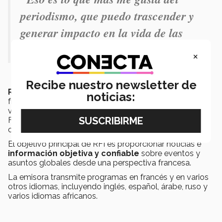
periodismo, que puedo trascender y
generar impacto en la vida de las
personas
”.
×
Recibe nuestro newsletter de
Radio Francia Internacional
es una emisora de radio
noticias:
francesa que transmite programas internacionales en
varios idiomas. Fundada en 1975, RFI es una filial de
France Médias Monde, una compañía de medios de
comunicación del gobierno francés.
El objetivo principal de RFI es proporcionar noticias e
información objetiva y confiable
sobre eventos y
asuntos globales desde una perspectiva francesa.
La emisora transmite programas en francés y en varios
otros idiomas, incluyendo inglés, español, árabe, ruso y
varios idiomas africanos.