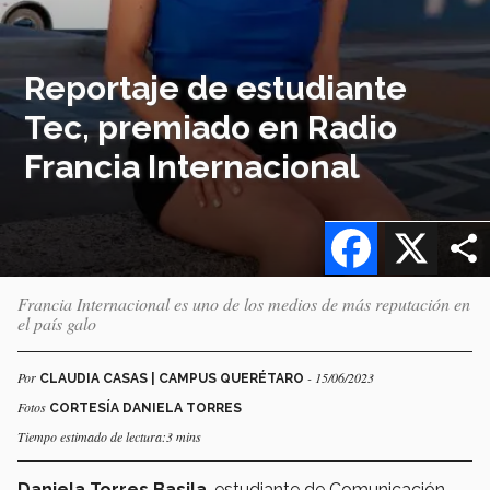
Reportaje de estudiante
Tec, premiado en Radio
Francia Internacional
Facebook
X
Francia Internacional es uno de los medios de más reputación en
el país galo
Por
- 15/06/2023
CLAUDIA CASAS | CAMPUS QUERÉTARO
Fotos
CORTESÍA DANIELA TORRES
Tiempo estimado de lectura:3 mins
Daniela Torres Basila
, estudiante de Comunicación