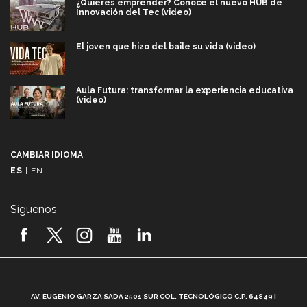
¿Quieres emprender? Conoce el nuevo HUB de
Innovación del Tec (video)
El joven que hizo del baile su vida (video)
Aula Futura: transformar la experiencia educativa
(video)
Más que un festival cultural: así es la magia de
VIBRART 2026 (video)
CAMBIAR IDIOMA
ES
|
EN
Javier Guzmán: investigación con impacto social
(video)
Síguenos
¡México, en el top del mundial de robótica FIRST
2026! (video)
Vida Tec: Pasión, disciplina y básquetbol, con Gael
Adame (video)
A
AV. EUGENIO GARZA SADA 2501 SUR COL. TECNOLÓGICO C.P. 64849 |
L