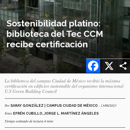
Sostenibilidad platino:
biblioteca del Tec CCM
recibe certificación
Facebook
X
La biblioteca del campus Ciudad de México recibió la máxima
certificación en edificios sustentable del organismo internacional
U.S Green Building Council
Por
- 13/06/2023
SARAY GONZÁLEZ | CAMPUS CIUDAD DE MÉXICO
Fotos
EFRÉN CUBILLO, JORGE L. MARTÍNEZ ÁNGELES
Tiempo estimado de lectura:4 mins