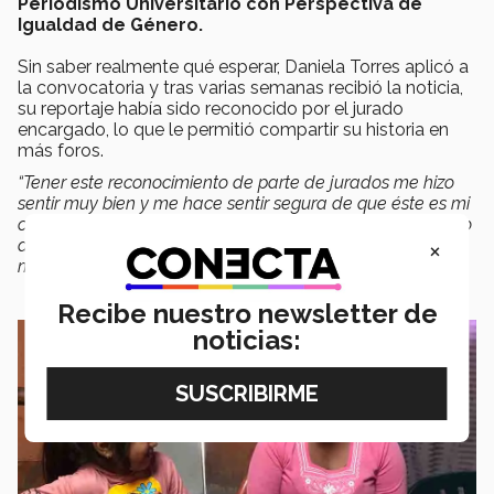
Periodismo Universitario con Perspectiva de
Igualdad de Género.
Sin saber realmente qué esperar, Daniela Torres aplicó a
la convocatoria y tras varias semanas recibió la noticia,
su reportaje había sido reconocido por el jurado
encargado, lo que le permitió compartir su historia en
más foros.
“Tener este reconocimiento de parte de jurados me hizo
sentir muy bien y me hace sentir segura de que éste es mi
camino. Me encantó que pudieran ser difundidas este tipo
×
de historias y que la historia de Nancy llegue a mucha
más gente”
,
externó.
Recibe nuestro newsletter de
noticias: