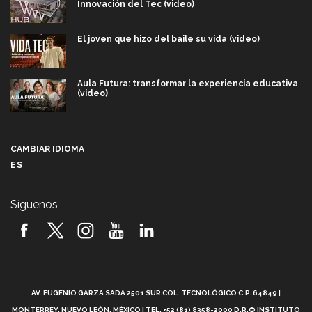
Innovación del Tec (video)
El joven que hizo del baile su vida (video)
Aula Futura: transformar la experiencia educativa
(video)
Más que un festival cultural: así es la magia de
VIBRART 2026 (video)
CAMBIAR IDIOMA
ES
Javier Guzmán: investigación con impacto social
(video)
Síguenos
¡México, en el top del mundial de robótica FIRST
2026! (video)
Vida Tec: Pasión, disciplina y básquetbol, con Gael
Adame (video)
A
AV. EUGENIO GARZA SADA 2501 SUR COL. TECNOLÓGICO C.P. 64849 |
L
¿Cómo es el Modelo Educativo Tec? (video)
MONTERREY, NUEVO LEÓN, MÉXICO | TEL. +52 (81) 8358-2000 D.R.© INSTITUTO