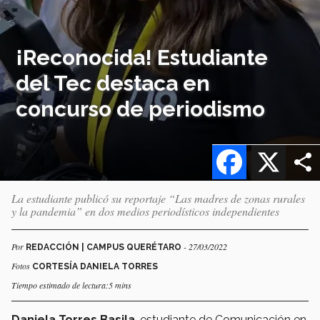
¡Reconocida! Estudiante
del Tec destaca en
concurso de periodismo
Facebook
X
La estudiante publicó su reportaje “Las madres de zonas rurales
y la pandemia” en dos medios periodísticos independientes
Por
- 27/03/2022
REDACCIÓN | CAMPUS QUERÉTARO
Fotos
CORTESÍA DANIELA TORRES
Tiempo estimado de lectura:5 mins
Daniela Torres Basila
, estudiante de Comunicación en