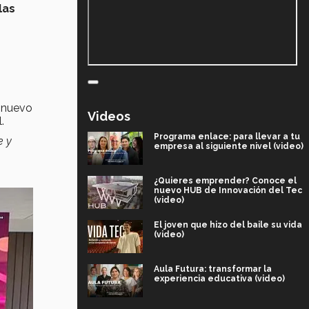
las
l nuevo
Videos
.
Programa enlace: para llevar a tu
e y
empresa al siguiente nivel (video)
¿Quieres emprender? Conoce el
nuevo HUB de Innovación del Tec
(video)
El joven que hizo del baile su vida
(video)
Aula Futura: transformar la
experiencia educativa (video)