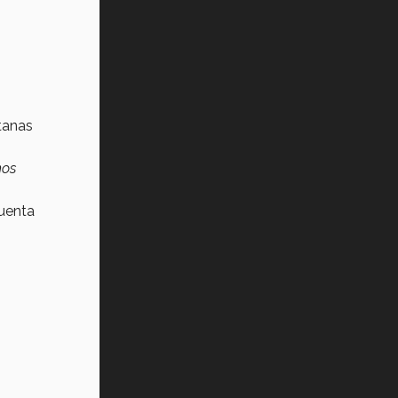
tanas
mos
cuenta