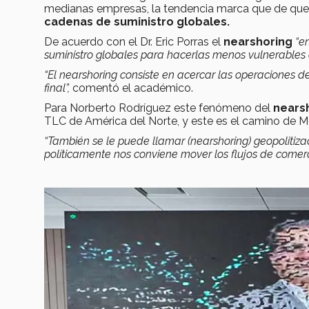
medianas empresas, la tendencia marca que de que
cadenas de suministro globales.
De acuerdo con el Dr. Eric Porras el
nearshoring
“en
suministro globales para hacerlas menos vulnerables 
“
El nearshoring consiste en acercar las operaciones 
final”,
comentó el académico.
Para Norberto Rodríguez este fenómeno del
nears
TLC de América del Norte, y este es el camino de Mé
“También se le puede llamar (nearshoring) geopolitiz
políticamente nos conviene mover los flujos de comerc