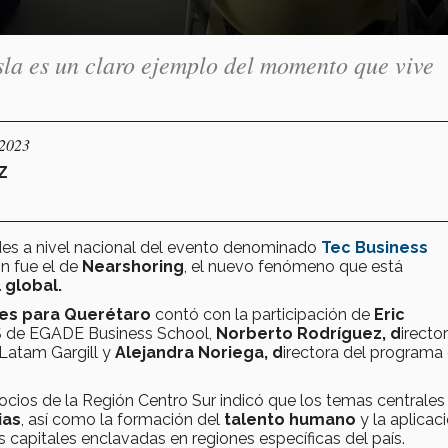
sla es un claro ejemplo del momento que vive
/2023
Z
des a nivel nacional del evento denominado
Tec Business
n fue el de
Nearshoring
, el nuevo fenómeno que está
 global.
des para Querétaro
contó con la participación de
Eric
S de EGADE Business School,
Norberto Rodríguez, d
irector
Latam Gargill y
Alejandra Noriega, d
irectora del programa
cios de la Región Centro Sur indicó que los temas centrales
ias
, así como la formación del
talento humano
y la aplicac
 capitales enclavadas en regiones específicas del país.