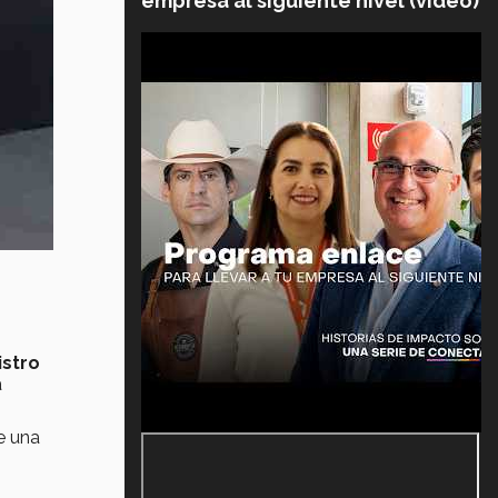
empresa al siguiente nivel (video)
istro
a
e una