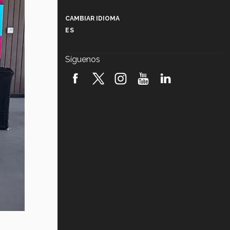
Más que un festival cultural: así es
la magia de VIBRART 2026 (video)
CAMBIAR IDIOMA
ES
Javier Guzmán: investigación con
impacto social (video)
Síguenos
¡México, en el top del mundial de
robótica FIRST 2026! (video)
Vida Tec: Pasión, disciplina y
básquetbol, con Gael Adame
(video)
¿Cómo es el Modelo Educativo
Tec? (video)
Vida Tec: Feminismo e Inteligencia
Artificial, Paola Ricaurte (video)