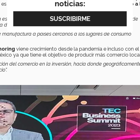
noticias:
 es el momento de integrar a las empresas de
Querétaro a 
 esencia, es un proceso de reconfiguración de las cadenas de
a disrupciones”
.
de manufactura a países cercanos a los lugares de consumo
horing
viene crecimiento desde la pandemia e incluso con e
xico ya que tiene el objetivo de producir más comercio local
ación del comercio en la inversión, hacia donde geográficament
io”.