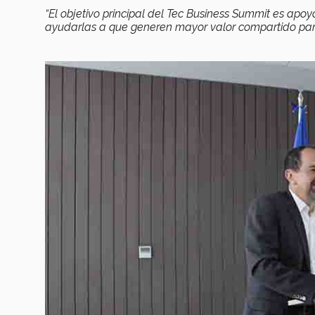
“El objetivo principal del Tec Business Summit es apo
ayudarlas a que generen mayor valor compartido par