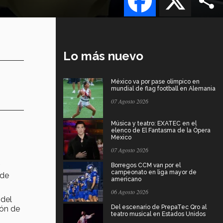
Lo más nuevo
México va por pase olímpico en
mundial de flag football en Alemania
07 Agosto 2026
Música y teatro: EXATEC en el
elenco de El Fantasma de la Ópera
Mexico
07 Agosto 2026
Borregos CCM van por el
campeonato en liga mayor de
 de
americano
06 Agosto 2026
 del
Del escenario de PrepaTec Qro al
ión de
teatro musical en Estados Unidos