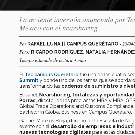
La reciente inversión anunciada por Te
México con el nearshoring
Por
- 28/04
RAFAEL LUNA | | CAMPUS QUERÉTARO
Fotos
RICARDO RODRÍGUEZ, NATALIA HERNÁNDE
Tiempo estimado de lectura:4 mins
El
Tec campus Querétaro
fue una de las cuatro se
Summit
y donde uno de los temas que se abordaro
transformando las
cadenas de suministro a nivel
El panel:
Nearshoring, fortalezas y oportunida
Porras,
director de los programas MBA y MBA-GB
Global Trade Operations and Customs Compliance 
Bachelor in Global Business en Campus Querétaro.
Gabriel Morelos Borja,
d
ecano de la Escuela de Nego
evento son el
desarrollo de empresas e industr
nuevas tecnologías digitales
para estas ciudades