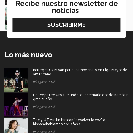
Recibe nuestro newsletter de
noticias:
Reconocen aportación científica y humanitaria
con Premio Luis Elizondo
Luis Mario García
Lo más nuevo
Borregos CCM van por el campeonato en Liga Mayor de
americano
06 Agosto 2026
De PrepaTec Qro al mundo: el escenario donde nació un
gran sueño
06 Agosto 2026
Tec y UT Austin buscan "devolver la voz" a
hispanohablantes con afasia
05 Agosto 2026