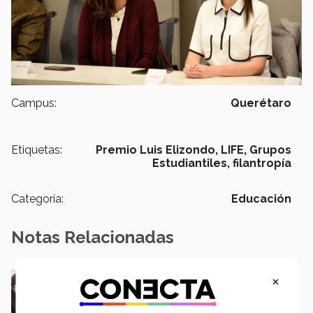
Campus:
Querétaro
Etiquetas:
Premio Luis Elizondo,
LIFE,
Grupos
Estudiantiles,
filantropía
Categoría:
Educación
Notas Relacionadas
Los mueve ayudar a México: ellos reciben el
×
Premio Luis Elizondo
Ricardo Treviño | Redacción Nacional