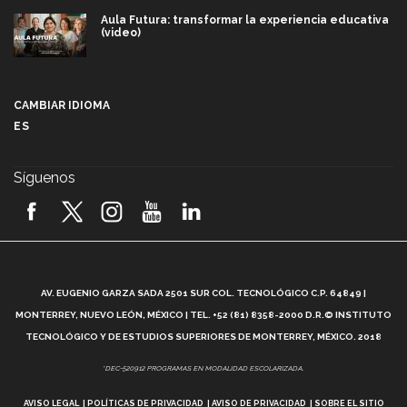
Aula Futura: transformar la experiencia educativa
(video)
Más que un festival cultural: así es la magia de
VIBRART 2026 (video)
CAMBIAR IDIOMA
ES
Javier Guzmán: investigación con impacto social
(video)
Síguenos
¡México, en el top del mundial de robótica FIRST
2026! (video)
Vida Tec: Pasión, disciplina y básquetbol, con Gael
Adame (video)
A
AV. EUGENIO GARZA SADA 2501 SUR COL. TECNOLÓGICO C.P. 64849 |
L
¿Cómo es el Modelo Educativo Tec? (video)
MONTERREY, NUEVO LEÓN, MÉXICO | TEL. +52 (81) 8358-2000 D.R.© INSTITUTO
TECNOLÓGICO Y DE ESTUDIOS SUPERIORES DE MONTERREY, MÉXICO. 2018
Vida Tec: Feminismo e Inteligencia Artificial, Paola
*DEC-520912 PROGRAMAS EN MODALIDAD ESCOLARIZADA.
Ricaurte (video)
AVISO LEGAL
POLÍTICAS DE PRIVACIDAD
AVISO DE PRIVACIDAD
SOBRE EL SITIO