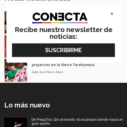
×
En la ONU: mexicana y EXATEC representó en
Nueva York a la juventud
Loretta Mariaud y Carlos González
Recibe nuestro newsletter de
noticias:
Entre miles: mexicana gana beca de maestría
Erasmus Mundus LIVE
Natalia Croda
Estudiantes de 5 campus Tec impulsan
proyectos en la Sierra Tarahumara
Juan José Flores Nava
Lo más nuevo
De PrepaTec Qro al mundo: el escenario donde nació un
gran sueño