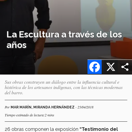
La Escultura a través de los
años
Facebook
X
Sus obras construyen un diálogo entre la influencia cultural e
histórica de los artesanos indígenas, con las técnicas modernas
del barro.
Por
- 25/04/2018
MAR MARÍN, MIRANDA HERNÁNDEZ
Tiempo estimado de lectura:2 mins
26 obras componen la exposición
“Testimonio del