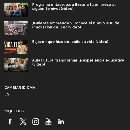
Programa enlace: para llevar a tu empresa al
siguiente nivel (video)
¿Quieres emprender? Conoce el nuevo HUB de
Innovación del Tec (video)
El joven que hizo del baile su vida (video)
Aula Futura: transformar la experiencia educativa
(video)
Más que un festival cultural: así es la magia de
VIBRART 2026 (video)
CAMBIAR IDIOMA
ES
Javier Guzmán: investigación con impacto social
(video)
Síguenos
¡México, en el top del mundial de robótica FIRST
2026! (video)