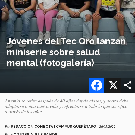
Jóvenes del Tec Qro lanzan
miniserie sobre salud
mental (fotogalería)
Facebook
X
Antonio se retira después de 40 años dando clases, y ahora debe
adaptarse a una nueva vida y enfrentarse a todo lo que sacrificó
a través de los años.
Por
- 20/05/2022
REDACCIÓN CONECTA | CAMPUS QUERÉTARO
Fotos
CORTESÍA: GUS RAMOS