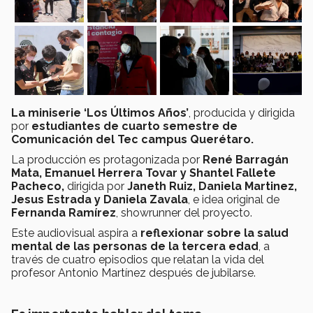
La miniserie
‘Los Últimos Años
’
, producida y dirigida
por
estudiantes de cuarto semestre de
Comunicación del Tec campus Querétaro.
La producción es protagonizada por
René Barragán
Mata
,
Emanuel Herrera Tovar
y
Shantel Fallete
Pacheco
,
dirigida por
Janeth Ruiz, Daniela Martinez,
Jesus Estrada
y
Daniela Zavala
, e idea original de
Fernanda Ramírez
,
showrunner del proyecto.
Este audiovisual aspira a
reflexionar sobre la salud
mental
de las
personas de la tercera edad
,
a
través de cuatro episodios que relatan la vida del
profesor Antonio Martínez después de jubilarse.