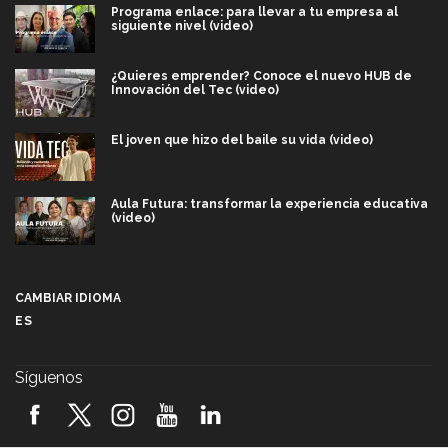
Programa enlace: para llevar a tu empresa al
siguiente nivel (video)
¿Quieres emprender? Conoce el nuevo HUB de
Innovación del Tec (video)
El joven que hizo del baile su vida (video)
Aula Futura: transformar la experiencia educativa
(video)
Más que un festival cultural: así es la magia de
VIBRART 2026 (video)
CAMBIAR IDIOMA
ES
Javier Guzmán: investigación con impacto social
(video)
Síguenos
¡México, en el top del mundial de robótica FIRST
2026! (video)