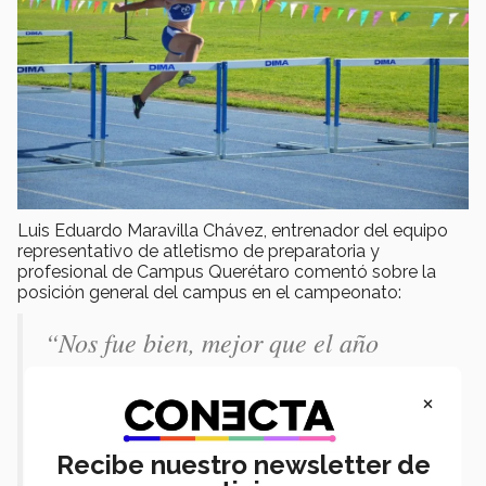
Luis Eduardo Maravilla Chávez, entrenador del equipo
representativo de atletismo de preparatoria y
profesional de Campus Querétaro comentó sobre la
posición general del campus en el campeonato:
“
Nos fue bien, mejor que el año
pasado, obtuvimos un tercer lugar
×
general por equipos en la rama
varonil-juvenil.
Ha sido un año difícil
Recibe nuestro newsletter de
y estar con el equipo me ha permitido