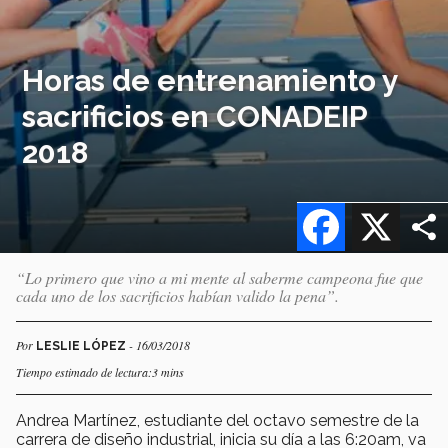
Horas de entrenamiento y
sacrificios en CONADEIP
2018
Facebook
X
“Lo primero que vino a mi mente al saberme campeona fue que
cada uno de los sacrificios habían valido la pena”.
Por
- 16/03/2018
LESLIE LÓPEZ
Tiempo estimado de lectura:3 mins
Andrea Martínez, estudiante del octavo semestre de la
carrera de diseño industrial, inicia su día a las 6:20am, va