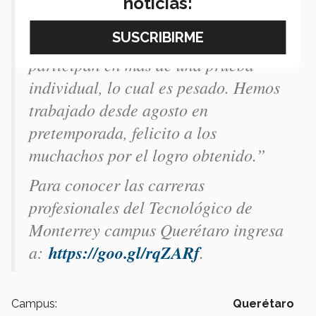
noticias:
conocerlos mejor y apoyarlos, debido
a que hay muchos chicos que
participan en más de una prueba
individual, lo cual es pesado. Hemos
trabajado desde agosto en
pretemporada, felicito a los
muchachos por el logro obtenido.”
Para conocer las carreras
profesionales del Tecnológico de
Monterrey campus Querétaro ingresa
a:
https://goo.gl/rqZARf
.
Campus:
Querétaro