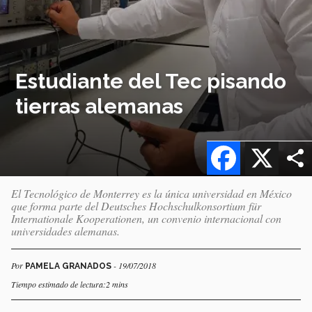
Estudiante del Tec pisando
tierras alemanas
Facebook
X
El Tecnológico de Monterrey es la única universidad en México
que forma parte del Deutsches Hochschulkonsortium für
Internationale Kooperationen, un convenio internacional con
universidades alemanas.
Por
- 19/07/2018
PAMELA GRANADOS
Tiempo estimado de lectura:2 mins