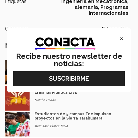
Etiquetas:
Ingeniería en Mecatrónica,
alemania,
Programas
Internacionales
Categoría:
Educación
×
Notas Relacionadas
Recibe nuestro newsletter de
noticias:
En la ONU: mexicana y EXATEC representó en
Nueva York a la juventud
Loretta Mariaud y Carlos González
Entre miles: mexicana gana beca de maestría
Erasmus Mundus LIVE
Natalia Croda
Estudiantes de 5 campus Tec impulsan
proyectos en la Sierra Tarahumara
Juan José Flores Nava