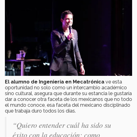
El alumno de Ingeniería en Mecatrónica
ve esta
oportunidad no solo como un intercambio académico
sino cultural, asegura que durante su estancia le gustaría
dar a conocer otra faceta de los mexicanos que no todo
el mundo conoce, esa faceta del mexicano disciplinado
que trabaja duro todos los días.
“Quiero entender cuál ha sido su
éxito con la educación; como