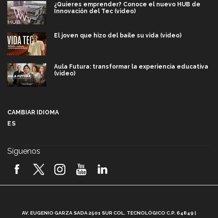
¿Quieres emprender? Conoce el nuevo HUB de
Innovación del Tec (video)
El joven que hizo del baile su vida (video)
Aula Futura: transformar la experiencia educativa
(video)
Más que un festival cultural: así es la magia de
VIBRART 2026 (video)
CAMBIAR IDIOMA
ES
Javier Guzmán: investigación con impacto social
(video)
Síguenos
¡México, en el top del mundial de robótica FIRST
2026! (video)
Vida Tec: Pasión, disciplina y básquetbol, con Gael
Adame (video)
A
AV. EUGENIO GARZA SADA 2501 SUR COL. TECNOLÓGICO C.P. 64849 |