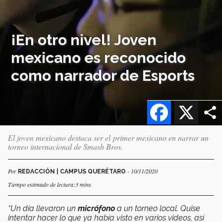
¡En otro nivel! Joven
mexicano es reconocido
como narrador de Esports
Facebook
X
El joven mexicano destaca ser el primer mexicano en narrar un
torneo internacional de Smash Bros.
Por
- 10/11/2020
REDACCIÓN | CAMPUS QUERÉTARO
Tiempo estimado de lectura:3 mins
“Un día llevaron un
micrófono
a un torneo local. Quise
intentar hacer lo que ya había visto en varios videos, así