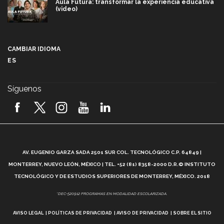
Aula Futura: transformar la experiencia educativa
(video)
Más que un festival cultural: así es la magia de
VIBRART 2026 (video)
CAMBIAR IDIOMA
ES
Javier Guzmán: investigación con impacto social
(video)
Síguenos
¡México, en el top del mundial de robótica FIRST
2026! (video)
Vida Tec: Pasión, disciplina y básquetbol, con Gael
Adame (video)
A
AV. EUGENIO GARZA SADA 2501 SUR COL. TECNOLÓGICO C.P. 64849 |
L
¿Cómo es el Modelo Educativo Tec? (video)
MONTERREY, NUEVO LEÓN, MÉXICO | TEL. +52 (81) 8358-2000 D.R.© INSTITUTO
TECNOLÓGICO Y DE ESTUDIOS SUPERIORES DE MONTERREY, MÉXICO. 2018
Vida Tec: Feminismo e Inteligencia Artificial, Paola
*DEC-520912 PROGRAMAS EN MODALIDAD ESCOLARIZADA.
Ricaurte (video)
AVISO LEGAL
POLÍTICAS DE PRIVACIDAD
AVISO DE PRIVACIDAD
SOBRE EL SITIO