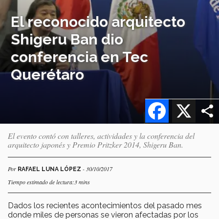
El reconocido arquitecto
Shigeru Ban dio
conferencia en Tec
Querétaro
Facebook
X
El evento contó con talleres, actividades y la conferencia del
arquitecto japonés y Premio Pritzker 2014, Shigeru Ban.
Por
- 30/10/2017
RAFAEL LUNA LÓPEZ
Tiempo estimado de lectura:3 mins
Dados los recientes acontecimientos del pasado mes
donde miles de personas se vieron afectadas por los