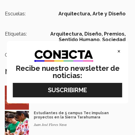
Escuelas:
Arquitectura, Arte y Diseño
Etiquetas:
Arquitectura,
Diseño,
Premios,
Sentido Humano,
Sociedad
×
Categoría:
Educación
Recibe nuestro newsletter de
Notas Relacionadas
noticias:
Entre miles: mexicana gana beca de maestría
Erasmus Mundus LIVE
Natalia Croda
Estudiantes de 5 campus Tec impulsan
proyectos en la Sierra Tarahumara
Juan José Flores Nava