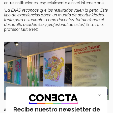
entre instituciones, especialmente a nivel internacional.
“La EAAD reconoce que los resultados valen la pena. Este
tipo de experiencias abren un mundo de oportunidades
tanto para estudiantes como docentes, fortaleciendo el
desarrollo académico y profesional de estos”,
finalizó el
profesor Gutiérrez.
×
Recibe nuestro newsletter de
Exposición de los carteles de México y Taiwán exhibidos en el Tec