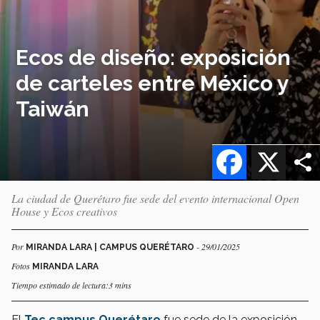
Ecos de diseño: exposición
de carteles entre México y
Taiwán
Facebook
X
La ciudad de Querétaro fue sede del evento internacional Open
House y Ecos creativos
Por
- 29/01/2025
MIRANDA LARA | CAMPUS QUERÉTARO
Fotos
MIRANDA LARA
Tiempo estimado de lectura:3 mins
El
Tec campus Querétaro
fue sede de la exposición