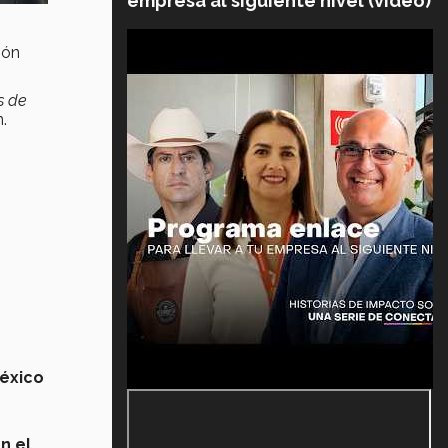
empresa al siguiente nivel (video)
ión
s de
n.
México
n el