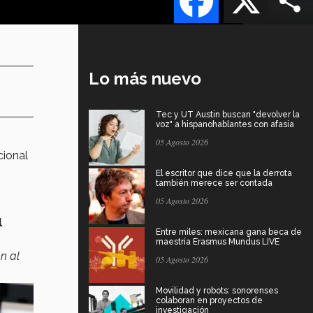
Lo más nuevo
Tec y UT Austin buscan "devolver la
voz" a hispanohablantes con afasia
05 Agosto 2026
cional
El escritor que dice que la derrota
también merece ser contada
05 Agosto 2026
l
Entre miles: mexicana gana beca de
maestría Erasmus Mundus LIVE
n al
05 Agosto 2026
Movilidad y robots: sonorenses
colaboran en proyectos de
investigación