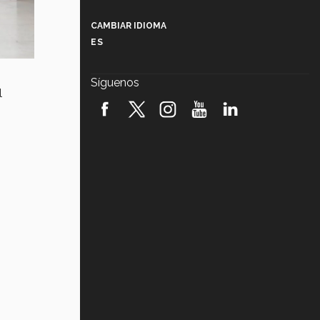
Más que un festival cultural: así es
la magia de VIBRART 2026 (video)
CAMBIAR IDIOMA
ES
Javier Guzmán: investigación con
impacto social (video)
Síguenos
l
¡México, en el top del mundial de
robótica FIRST 2026! (video)
Vida Tec: Pasión, disciplina y
básquetbol, con Gael Adame
(video)
¿Cómo es el Modelo Educativo
Tec? (video)
Vida Tec: Feminismo e Inteligencia
Artificial, Paola Ricaurte (video)