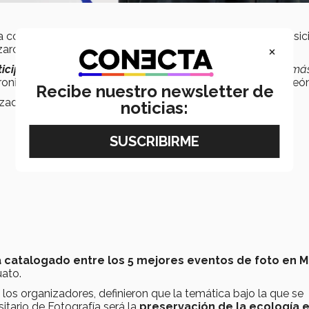
ra conformada por
30 fotografías
que componen la exposic
×
zaron estudiantes del país.
cipación de los jóvenes en un 70%
, puesto que recibimos má
oniz, director del Festival de Fotografía Internacional en Leó
Recibe nuestro newsletter de
izadores y jurados del concurso se encontraron:
noticias:
 catalogado entre los 5 mejores eventos de foto en 
uato.
los organizadores, definieron que la temática bajo la que se
sitario de Fotografía será la
preservación de la ecología e