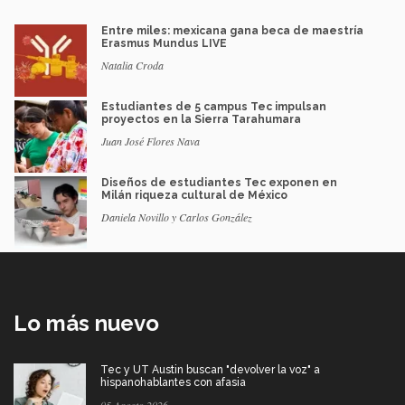
Entre miles: mexicana gana beca de maestría
Erasmus Mundus LIVE
Natalia Croda
Estudiantes de 5 campus Tec impulsan
proyectos en la Sierra Tarahumara
Juan José Flores Nava
Diseños de estudiantes Tec exponen en
Milán riqueza cultural de México
Daniela Novillo y Carlos González
Lo más nuevo
Tec y UT Austin buscan "devolver la voz" a
hispanohablantes con afasia
05 Agosto 2026