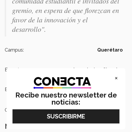
comunidad estudiantil e invitados del
gremio, en espera de que florezcan en
favor de la innovación y el
desarrollo".
Campus:
Querétaro
Escuelas:
Ingeniería y Ciencias
×
Etiquetas:
Ingeniería Civil,
Escuela de
Recibe nuestro newsletter de
Ingeniería y Ciencias
noticias:
Categoría:
Educación
Notas Relacionadas