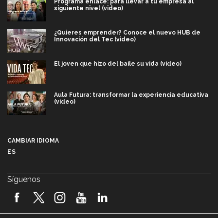
Programa enlace: para llevar a tu empresa al
siguiente nivel (video)
¿Quieres emprender? Conoce el nuevo HUB de
Innovación del Tec (video)
El joven que hizo del baile su vida (video)
Aula Futura: transformar la experiencia educativa
(video)
Más que un festival cultural: así es la magia de
VIBRART 2026 (video)
CAMBIAR IDIOMA
ES
Javier Guzmán: investigación con impacto social
(video)
Síguenos
¡México, en el top del mundial de robótica FIRST
2026! (video)