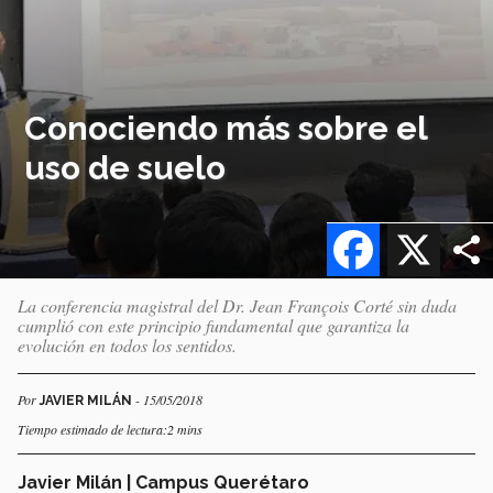
Conociendo más sobre el
uso de suelo
Facebook
X
La conferencia magistral del Dr. Jean François Corté sin duda
cumplió con este principio fundamental que garantiza la
evolución en todos los sentidos.
Por
- 15/05/2018
JAVIER MILÁN
Tiempo estimado de lectura:2 mins
Javier Milán | Campus Querétaro