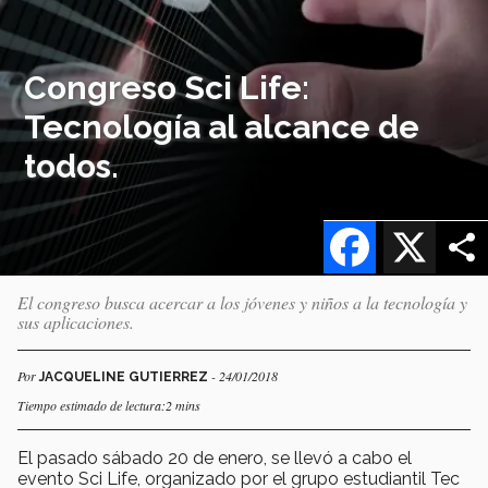
Congreso Sci Life:
Tecnología al alcance de
todos.
Facebook
X
El congreso busca acercar a los jóvenes y niños a la tecnología y
sus aplicaciones.
Por
- 24/01/2018
JACQUELINE GUTIERREZ
Tiempo estimado de lectura:2 mins
El pasado sábado 20 de enero, se llevó a cabo el
evento Sci Life, organizado por el grupo estudiantil Tec