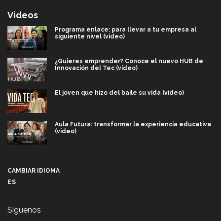
Videos
Programa enlace: para llevar a tu empresa al
siguiente nivel (video)
¿Quieres emprender? Conoce el nuevo HUB de
Innovación del Tec (video)
El joven que hizo del baile su vida (video)
Aula Futura: transformar la experiencia educativa
(video)
Más que un festival cultural: así es la magia de
VIBRART 2026 (video)
CAMBIAR IDIOMA
ES
Javier Guzmán: investigación con impacto social
(video)
Síguenos
¡México, en el top del mundial de robótica FIRST