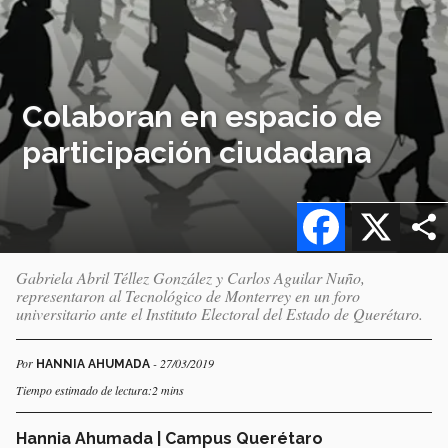
Colaboran en espacio de
participación ciudadana
Facebook
X
Gabriela Abril Téllez González y Carlos Aguilar Nuño,
representaron al Tecnológico de Monterrey en un foro
universitario ante el Instituto Electoral del Estado de Querétaro.
Por
- 27/03/2019
HANNIA AHUMADA
Tiempo estimado de lectura:2 mins
Hannia Ahumada | Campus Querétaro