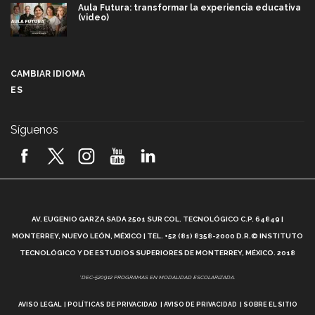
Aula Futura: transformar la experiencia educativa
(video)
Más que un festival cultural: así es la magia de
VIBRART 2026 (video)
CAMBIAR IDIOMA
ES
Javier Guzmán: investigación con impacto social
(video)
Síguenos
¡México, en el top del mundial de robótica FIRST
2026! (video)
Vida Tec: Pasión, disciplina y básquetbol, con Gael
Adame (video)
A
AV. EUGENIO GARZA SADA 2501 SUR COL. TECNOLÓGICO C.P. 64849 |
L
¿Cómo es el Modelo Educativo Tec? (video)
MONTERREY, NUEVO LEÓN, MÉXICO | TEL. +52 (81) 8358-2000 D.R.© INSTITUTO
TECNOLÓGICO Y DE ESTUDIOS SUPERIORES DE MONTERREY, MÉXICO. 2018
Vida Tec: Feminismo e Inteligencia Artificial, Paola
*DEC-520912 PROGRAMAS EN MODALIDAD ESCOLARIZADA.
Ricaurte (video)
AVISO LEGAL
POLÍTICAS DE PRIVACIDAD
AVISO DE PRIVACIDAD
SOBRE EL SITIO