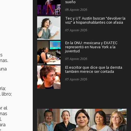
sueño
06 Agosto 2026
Tec y UT Austin buscan "devolver la
voz" a hispanohablantes con afasia
05 Agosto 2026
En la ONU: mexicana y EXATEC
representó en Nueva York a la
juventud
os
05 Agosto 2026
mas.
El escritor que dice que la derrota
 una
también merece ser contada
05 Agosto 2026
ia;
libro;
r el
mnas
.
ara
.