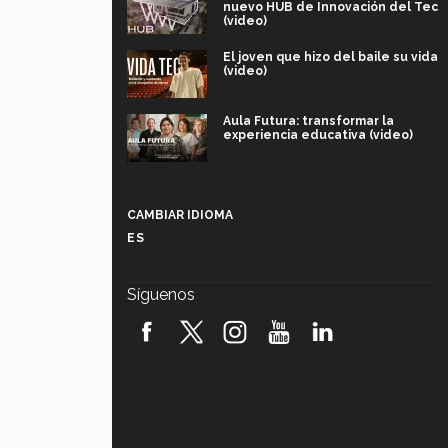
nuevo HUB de Innovación del Tec
(video)
El joven que hizo del baile su vida
(video)
Aula Futura: transformar la
experiencia educativa (video)
Más que un festival cultural: así es
la magia de VIBRART 2026 (video)
CAMBIAR IDIOMA
ES
Javier Guzmán: investigación con
impacto social (video)
Síguenos
¡México, en el top del mundial de
robótica FIRST 2026! (video)
Vida Tec: Pasión, disciplina y
básquetbol, con Gael Adame
(video)
¿Cómo es el Modelo Educativo