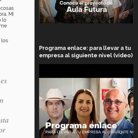
 cosas
ra. Mi
 lo
 me
 los
Programa enlace: para llevar a tu
empresa al siguiente nivel (video)
 es
un
sta
or