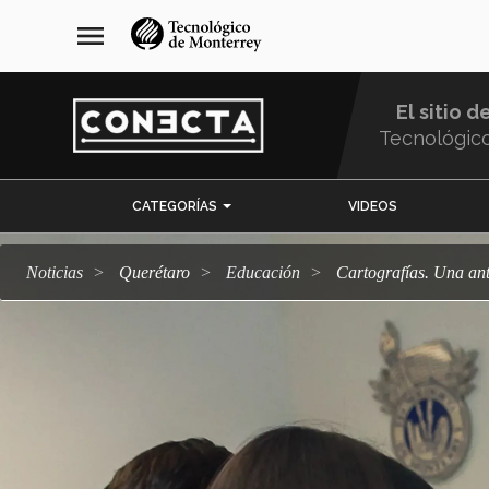
Pasar
navegación
menu
al
principal
contenido
principal
El sitio d
Tecnológic
Menu
CATEGORÍAS
VIDEOS
Comunidad
Noticias
Querétaro
Educación
Cartografías. Una a