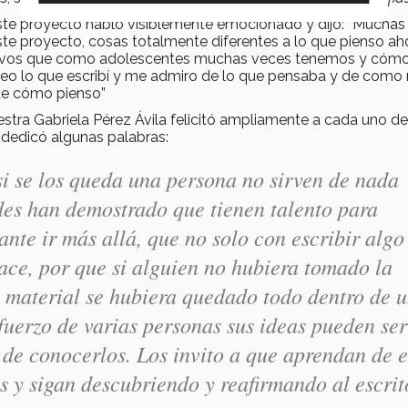
este proyecto habló visiblemente emocionado y dijo: “Muchas
e proyecto, cosas totalmente diferentes a lo que pienso aho
gativos que como adolescentes muchas veces tenemos y cómo
, veo lo que escribí y me admiro de lo que pensaba y de como
de cómo pienso”
estra Gabriela Pérez Ávila felicitó ampliamente a cada uno de
s dedicó algunas palabras:
si se los queda una persona no sirven de nada
des han demostrado que tienen talento para
ante ir más allá, que no solo con escribir algo
hace, por que si alguien no hubiera tomado la
su material se hubiera quedado todo dentro de 
fuerzo de varias personas sus ideas pueden ser
de conocerlos. Los invito a que aprendan de e
s y sigan descubriendo y reafirmando al escrit