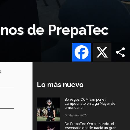
mnos de PrepaTec
Facebook
X
o
Lo más nuevo
Borregos CCM van por el
campeonato en Liga Mayor de
americano
06 Agosto 2026
De PrepaTec Qro al mundo: el
escenario donde nació un gran