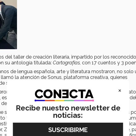
el taller de creación literaria, impartido por los reconocid
n su antología titulada:
Cartografías,
con 17 cuentos y 3 poe
mnos de lengua española, arte y literatura mostraron, no solo
 llamó la atención de Sonus, plataforma creativa, quienes
nal de semestre enero-mayo 2016 y el verano del mismo.
×
eron al evento organizado por el departamento de preparator
scritor, y Martín Fontecilla, patrocinador de la impresión del 
s de la academia de español.
Recibe nuestro newsletter de
que se dedicó especialmente
in memoriam
de los afectados po
noticias:
ento todo se llenó de emoción con la participación de las alu
tival de la canción), quienes presentaron un número musical
r, Zalapa quien expresó su opinión en un emotivo mensaje, p
, sus experiencias e historias que dieron origen a
Cartografías