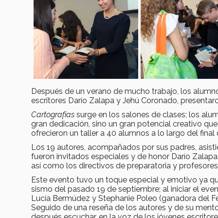
Después de un verano de mucho trabajo, los alumnos d
escritores Darío Zalapa y Jehú Coronado, presentaro
Cartografías
surge en los salones de clases; los alu
gran dedicación, sino un gran potencial creativo que
ofrecieron un taller a 40 alumnos a lo largo del fi
Los 19 autores, acompañados por sus padres, asisti
fueron invitados especiales y de honor Darío Zalapa, e
así como los directivos de preparatoria y profesore
Este evento tuvo un toque especial y emotivo ya 
sismo del pasado 19 de septiembre; al iniciar el ev
Lucía Bermúdez y Stephanie Poleo (ganadora del Fes
Seguido de una reseña de los autores y de su mento
después escuchar, en la voz de los jóvenes escritores