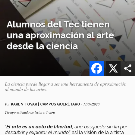
Alumnos del Tec tienen
una aproximación al arte
desde la ciencia
Facebook
X
La ciencia puede llegar a ser una herramienta de aproximación
al mundo de las artes.
Por
- 11/09/2020
KAREN TOVAR | CAMPUS QUERÉTARO
Tiempo estimado de lectura:3 mins
“
El arte es un acto de libertad,
una búsqueda sin fin por
descubrir y explorar el mundo”,
así la visión de la artista