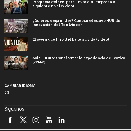
Programa enlace: para llevar a tu empresa al
siguiente nivel (video)
¿Quieres emprender? Conoce el nuevo HUB de
Innovación del Tec (video)
El joven que hizo del baile su vida (video)
Aula Futura: transformar la experiencia educativa
(video)
Más que un festival cultural: así es la magia de
VIBRART 2026 (video)
CAMBIAR IDIOMA
ES
Javier Guzmán: investigación con impacto social
(video)
Síguenos
¡México, en el top del mundial de robótica FIRST
2026! (video)