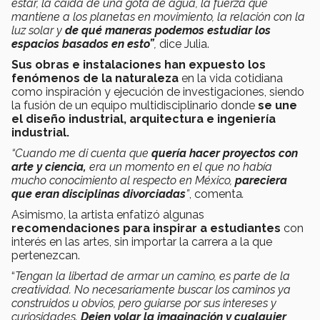
estar, la caída de una gota de agua, la fuerza que
mantiene a los planetas en movimiento, la relación con la
luz solar y
de qué maneras podemos estudiar los
espacios basados en esto”
,
dice Julia.
Sus obras e instalaciones han expuesto los
fenómenos de la naturaleza
en la vida cotidiana
como inspiración y ejecución de investigaciones, siendo
la fusión de un equipo multidisciplinario donde
se une
el diseño industrial, arquitectura e ingeniería
industrial.
“Cuando me di cuenta que
quería hacer proyectos con
arte y ciencia,
era un momento en el que no había
mucho conocimiento al respecto en México,
pareciera
que eran disciplinas divorciadas
”
, comenta
.
Asimismo, la artista enfatizó algunas
recomendaciones para inspirar a estudiantes
con
interés en las artes, sin importar la carrera a la que
pertenezcan.
“
Tengan la libertad de armar un camino, es parte de la
creatividad. No necesariamente buscar los caminos ya
construidos u obvios, pero guiarse por sus intereses y
curiosidades.
Dejen volar la imaginación y cualquier