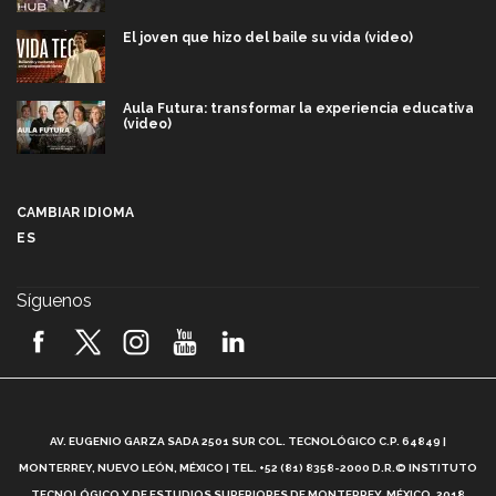
El joven que hizo del baile su vida (video)
Aula Futura: transformar la experiencia educativa
(video)
Más que un festival cultural: así es la magia de
VIBRART 2026 (video)
CAMBIAR IDIOMA
ES
Javier Guzmán: investigación con impacto social
(video)
Síguenos
¡México, en el top del mundial de robótica FIRST
2026! (video)
Vida Tec: Pasión, disciplina y básquetbol, con Gael
Adame (video)
A
AV. EUGENIO GARZA SADA 2501 SUR COL. TECNOLÓGICO C.P. 64849 |
L
¿Cómo es el Modelo Educativo Tec? (video)
MONTERREY, NUEVO LEÓN, MÉXICO | TEL. +52 (81) 8358-2000 D.R.© INSTITUTO
TECNOLÓGICO Y DE ESTUDIOS SUPERIORES DE MONTERREY, MÉXICO. 2018