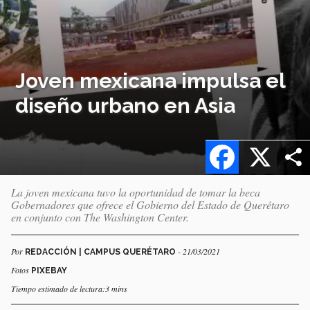
Joven mexicana impulsa el
diseño urbano en Asia
Facebook
X
La joven mexicana tuvo la oportunidad de tomar la beca
Gobernadores que ofrece el Gobierno del Estado de Querétaro
en conjunto con The Washington Center.
Por
- 21/03/2021
REDACCIÓN | CAMPUS QUERÉTARO
Fotos
PIXEBAY
Tiempo estimado de lectura:3 mins