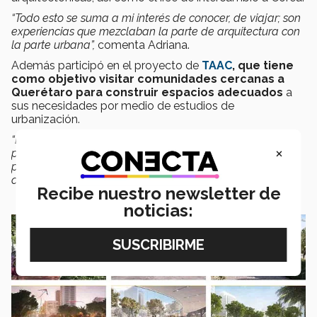
“Todo esto se suma a mi interés de conocer, de viajar; son
experiencias que mezclaban la parte de arquitectura con
la parte urbana”,
comenta Adriana.
Además participó en el proyecto de
TAAC
, que tiene
como objetivo visitar comunidades cercanas a
Querétaro para construir espacios adecuados
a
sus necesidades por medio de estudios de
urbanización.
“El TAAC fue un concurso para aportar y diseñar ideas
×
para mejorar un contexto de un sitio, se elegía el mejor
proyecto y el objetivo final era concretar el diseño y la
construcción del espacio”,
agregó la entrevistada.
Recibe nuestro newsletter de
noticias: