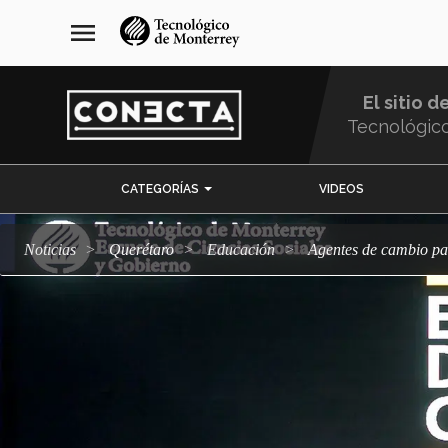
Pasar
navegación
menu
al
principal
contenido
principal
El sitio d
Tecnológic
Menu
CATEGORÍAS
VIDEOS
Comunidad
Noticias
Querétaro
Educación
Agentes de cambio pa