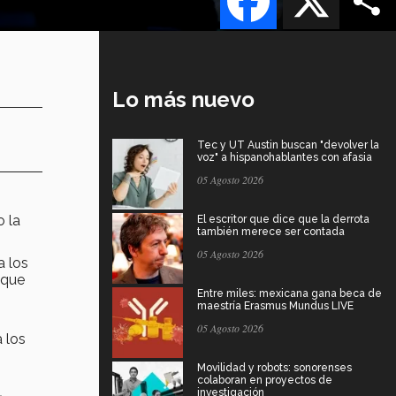
Lo más nuevo
Tec y UT Austin buscan "devolver la
voz" a hispanohablantes con afasia
05 Agosto 2026
o la
El escritor que dice que la derrota
también merece ser contada
05 Agosto 2026
a los
 que
Entre miles: mexicana gana beca de
maestría Erasmus Mundus LIVE
05 Agosto 2026
a los
Movilidad y robots: sonorenses
colaboran en proyectos de
s
investigación