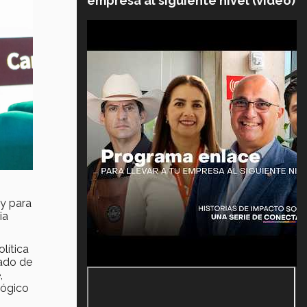
empresa al siguiente nivel (video)
ey para
ia
lítica
tado de
,
lógico