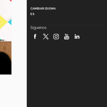
Más que un festival cultural: así es
la magia de VIBRART 2026 (video)
CAMBIAR IDIOMA
ES
Javier Guzmán: investigación con
impacto social (video)
Síguenos
¡México, en el top del mundial de
robótica FIRST 2026! (video)
Vida Tec: Pasión, disciplina y
básquetbol, con Gael Adame
(video)
¿Cómo es el Modelo Educativo
Tec? (video)
Vida Tec: Feminismo e Inteligencia
Artificial, Paola Ricaurte (video)