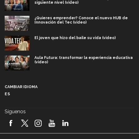
siguiente nivel (video)
¿Quieres emprender? Conoce el nuevo HUB de
Innovación del Tec (video)
El joven que hizo del baile su vida (video)
Aula Futura: transformar la experiencia educativa
(video)
Más que un festival cultural: así es la magia de
VIBRART 2026 (video)
CAMBIAR IDIOMA
ES
Javier Guzmán: investigación con impacto social
(video)
Síguenos
¡México, en el top del mundial de robótica FIRST
2026! (video)
Vida Tec: Pasión, disciplina y básquetbol, con Gael