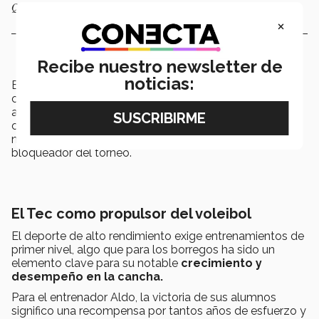
Querétaro. Foto: Diego Ruiz y Alexis Alvarado.
×
Recibe nuestro newsletter de
noticias:
El rendimiento del equipo en la competencia fue
constante, ganando
cinco de sus seis
partidos,
además la selección mexicana también fue distinguida
con varios trofeos individuales, entre los que destaca el
nombramiento de Diego como segundo mejor
bloqueador del torneo.
El Tec como propulsor del voleibol
El deporte de alto rendimiento exige entrenamientos de
primer nivel, algo que para los borregos ha sido un
elemento clave para su notable
crecimiento y
desempeño en la cancha.
Para el entrenador Aldo, la victoria de sus alumnos
significo una recompensa por tantos años de esfuerzo y