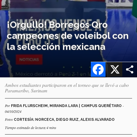
¡Orgullo! Borregos Qro
campeones de voleibol con
la selección mexicana
Facebook
X
Ambos estudiantes participaron en el torneo que se llevó a cabo
Paramaribo, Surinam
Por
-
FRIDA FLURSCHEIM, MIRANDA LARA | CAMPUS QUERÉTARO
04/10/2024
Fotos
CORTESÍA: NORCECA, DIEGO RUIZ, ALEXIS ALVARADO
Tiempo estimado de lectura:4 mins