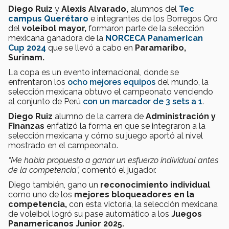
Diego Ruiz
y
Alexis Alvarado,
alumnos del
Tec
campus Querétaro
e integrantes de los Borregos Qro
del
voleibol mayor,
formaron parte de la selección
mexicana ganadora de la
NORCECA Panamerican
Cup 2024
que se llevó a cabo en
Paramaribo,
Surinam.
La copa es un evento internacional, donde se
enfrentaron los
ocho mejores equipos
del mundo, la
selección mexicana obtuvo el campeonato venciendo
al conjunto de Perú
con un marcador de 3 sets a 1
.
Diego Ruiz
alumno de la carrera de
Administración y
Finanzas
enfatizó la forma en que se integraron a la
selección mexicana y cómo su juego aportó al nivel
mostrado en el campeonato.
“Me había propuesto a ganar un esfuerzo individual antes
de la competencia”,
comentó el jugador.
Diego también, gano un
reconocimiento individual
como uno de los
mejores bloqueadores en la
competencia,
con esta victoria, la selección mexicana
de voleibol logró su pase automático a los
Juegos
Panamericanos Junior 2025.