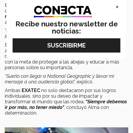
×
El
Tec Qro
también le dejó una huella profunda en ella,
quien valora el
espíritu emprendedor y la
mentalidad innovadora
que adquirió durante sus
años en prepa, carrera y maestría.
Recibe nuestro newsletter de
noticias:
"El Tec me enseñó a no conformarme, siempre ir por más,
innovar y no tenerle miedo a los retos",
comentó.
El siguiente paso para Alma es
expandir su iniciativa,
actualmente, busca trabajar en campañas para varios
municipios en colaboración con diferentes empresas,
con la meta de proteger a las abejas y educar a más
personas sobre su importancia.
"Sueño con llegar a National Geographic y llevar mi
mensaje a una audiencia global",
explicó.
Ambas
EXATEC
no solo destacaron por sus logros
individuales, sino por su deseo de impactar y
transformar el mundo que las rodea.
"Siempre debemos
ir por más, no tener miedo"
,
concluyó Alma con
determinación.