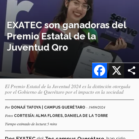
EXATEC son ganadoras del
Premio Estatal de la
Juventud Qro
Facebook
X
El Premio Estatal de la Juventud 2024 es la distinción otorgada
por el Gobierno de Querétaro por el impacto en la sociedad
Por
- 19/09/2024
DONAJÍ TAFOYA | CAMPUS QUERÉTARO
Fotos
CORTESÍA: ALMA FLORES, DANIELA DE LA TORRE
Tiempo estimado de lectura:5 mins
Dos EXATEC
del
Tec
campus
Querétaro
, han sido