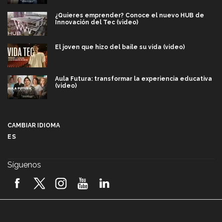
¿Quieres emprender? Conoce el nuevo HUB de
Innovación del Tec (video)
El joven que hizo del baile su vida (video)
Aula Futura: transformar la experiencia educativa
(video)
Más que un festival cultural: así es la magia de
VIBRART 2026 (video)
CAMBIAR IDIOMA
ES
Javier Guzmán: investigación con impacto social
(video)
Síguenos
¡México, en el top del mundial de robótica FIRST
2026! (video)
Vida Tec: Pasión, disciplina y básquetbol, con Gael
Adame (video)