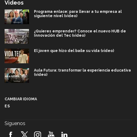
Videos
Programa enlace: para llevar a tu empresa al
siguiente nivel (video)
¿Quieres emprender? Conoce el nuevo HUB de
Innovación del Tec (video)
El joven que hizo del baile su vida (video)
Aula Futura: transformar la experiencia educativa
(video)
Más que un festival cultural: así es la magia de
VIBRART 2026 (video)
CAMBIAR IDIOMA
ES
Javier Guzmán: investigación con impacto social
(video)
Síguenos
¡México, en el top del mundial de robótica FIRST
2026! (video)