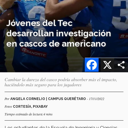
Jóvenes del Tec
desarrollan investigación
en cascos de americano
Facebook
X
Cambiar la dureza del casco podría absorber más el impacto,
haciéndolo más seguro para los jugadores
Por
- 17/11/2022
ANGELA CORNELIO | CAMPUS QUERÉTARO
Fotos
CORTESÍA, PIXABAY
Tiempo estimado de lectura:4 mins
Los estudiantes de la Escuela de Ingeniería y Ciencias