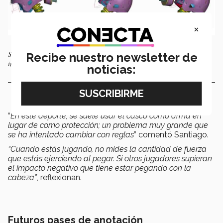
×
Simulador de impacto utilizado por los estudiantes en la estancia de
Recibe nuestro newsletter de
investigación.
noticias:
“
En este deporte, se suele usar el casco como arma en
lugar de como protección; un problema muy grande que
se ha intentado cambiar con reglas
” comentó Santiago.
“Cuando estás jugando, no mides la cantidad de fuerza
que estás ejerciendo al pegar. Si otros jugadores supieran
el impacto negativo que tiene estar pegando con la
cabeza”
, reflexionan.
Futuros pases de anotación