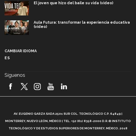
El joven que hizo del baile su vida (video)
Aula Futura: transformar la experiencia educativa
(video)
Más que un festival cultural: así es la magia de
VIBRART 2026 (video)
CAMBIAR IDIOMA
ES
Javier Guzmán: investigación con impacto social
(video)
Síguenos
¡México, en el top del mundial de robótica FIRST
2026! (video)
Vida Tec: Pasión, disciplina y básquetbol, con Gael
Adame (video)
A
AV. EUGENIO GARZA SADA 2501 SUR COL. TECNOLÓGICO C.P. 64849 |
L
¿Cómo es el Modelo Educativo Tec? (video)
MONTERREY, NUEVO LEÓN, MÉXICO | TEL. +52 (81) 8358-2000 D.R.© INSTITUTO
TECNOLÓGICO Y DE ESTUDIOS SUPERIORES DE MONTERREY, MÉXICO. 2018