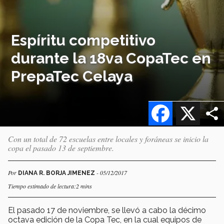
Espíritu competitivo
durante la 18va CopaTec en
PrepaTec Celaya
Facebook
X
Con un total de 72 escuelas entre locales y foráneas se inicio la
copa el pasado 13 de septiembre.
Por
- 05/12/2017
DIANA R. BORJA JIMENEZ
Tiempo estimado de lectura:2 mins
El pasado 17 de noviembre, se llevó a cabo la décimo
octava edición de la Copa Tec, en la cual equipos de