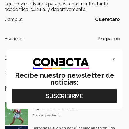
equipo y motivarlos para cosechar triunfos tanto
académica, cultural y deportivamente.
Campus:
Querétaro
Escuelas:
PrepaTec
×
Etiquetas:
PrepaTec,
Deportes
Categoría:
Deportes
Recibe nuestro newsletter de
noticias:
Notas Relacionadas
México va por pase olímpico en mundial de
flag football en Alemania
José Longino Torres
Borregos CCM van por el campeonato en liga