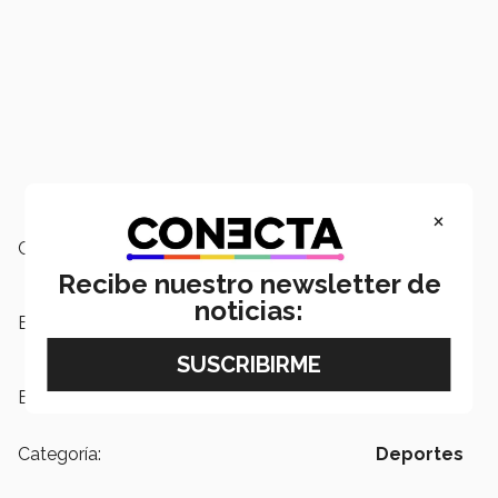
×
Campus:
Querétaro,
Nacional
Recibe nuestro newsletter de
noticias:
Escuelas:
PrepaTec
Etiquetas:
PrepaTec,
Golf,
Alumnos PrepaTec
Categoría:
Deportes