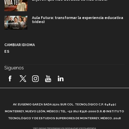
Aula Futura: transformar la experiencia educativa
(video)
Más que un festival cultural: así es la magia de
VIBRART 2026 (video)
CAMBIAR IDIOMA
ES
Javier Guzmán: investigación con impacto social
(video)
Síguenos
¡México, en el top del mundial de robótica FIRST
2026! (video)
Vida Tec: Pasión, disciplina y básquetbol, con Gael
Adame (video)
A
AV. EUGENIO GARZA SADA 2501 SUR COL. TECNOLÓGICO C.P. 64849 |
L
¿Cómo es el Modelo Educativo Tec? (video)
MONTERREY, NUEVO LEÓN, MÉXICO | TEL. +52 (81) 8358-2000 D.R.© INSTITUTO
TECNOLÓGICO Y DE ESTUDIOS SUPERIORES DE MONTERREY, MÉXICO. 2018
Vida Tec: Feminismo e Inteligencia Artificial, Paola
*DEC-520912 PROGRAMAS EN MODALIDAD ESCOLARIZADA.