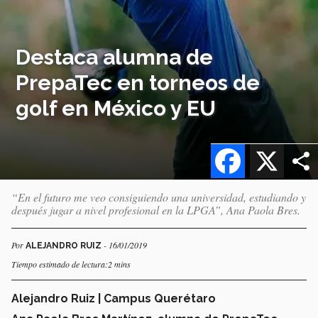
Destaca alumna de
PrepaTec en torneos de
golf en México y EU
Facebook
X
“En el futuro me veo consiguiendo una universidad, estudiando y
después jugar a nivel profesional en la LPGA”, Ana Paola Bres.
Por
- 16/01/2019
ALEJANDRO RUIZ
Tiempo estimado de lectura:2 mins
Alejandro Ruiz | Campus Querétaro