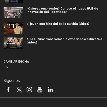
¿Quieres emprender? Conoce el nuevo HUB de
Innovación del Tec (video)
El joven que hizo del baile su vida (video)
Aula Futura: transformar la experiencia educativa
(video)
Más que un festival cultural: así es la magia de
VIBRART 2026 (video)
CAMBIAR IDIOMA
ES
Javier Guzmán: investigación con impacto social
(video)
Síguenos
¡México, en el top del mundial de robótica FIRST
2026! (video)
Vida Tec: Pasión, disciplina y básquetbol, con Gael
Adame (video)