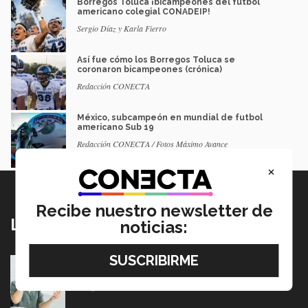
Borregos Toluca ¡bicampeones del futbol
americano colegial CONADEIP!
Sergio Díaz y Karla Fierro
Así fue cómo los Borregos Toluca se
coronaron bicampeones (crónica)
Redacción CONECTA
México, subcampeón en mundial de futbol
americano Sub 19
Redacción CONECTA / Fotos Máximo Avance
×
Recibe nuestro newsletter de
Lo más nuevo
noticias:
Tec y UT Austin buscan "devolver la voz" a
hispanohablantes con afasia
05 Agosto 2026