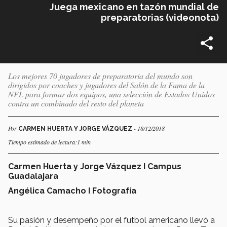
Juega mexicano en tazón mundial de
preparatorias (videonota)
Los mejores 70 jugadores de preparatoria del mundo son
dirigidos por coaches y jugadores del Salón de la Fama de la
NFL para formar dos equipos, una selección de Estados Unidos
contra un combinado del resto del planeta
Por
- 18/12/2018
CARMEN HUERTA Y JORGE VÁZQUEZ
Tiempo estimado de lectura:1 min
Carmen Huerta y Jorge Vázquez I Campus
Guadalajara
Angélica Camacho I Fotografía
Su pasión y desempeño por el futbol americano llevó a