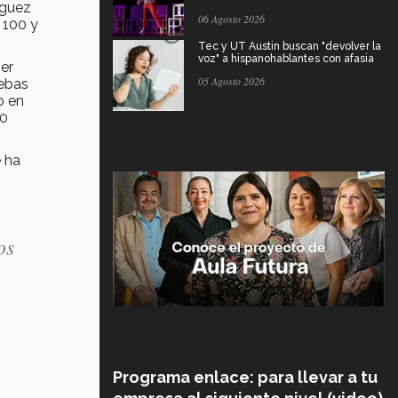
íguez
06 Agosto 2026
 100 y
Tec y UT Austin buscan "devolver la
voz" a hispanohablantes con afasia
ier
05 Agosto 2026
uebas
o en
50
e ha
os
Programa enlace: para llevar a tu