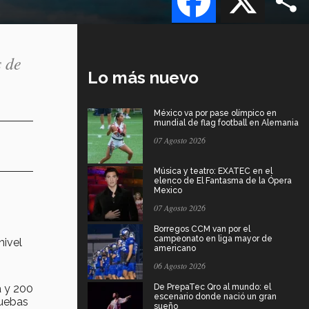
s de
Lo más nuevo
México va por pase olímpico en
mundial de flag football en Alemania
07 Agosto 2026
Música y teatro: EXATEC en el
elenco de El Fantasma de la Ópera
Mexico
07 Agosto 2026
Borregos CCM van por el
campeonato en liga mayor de
nivel
americano
06 Agosto 2026
a y 200
De PrepaTec Qro al mundo: el
escenario donde nació un gran
ruebas
sueño