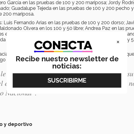
ero García en las pruebas de 100 y 200 mariposa; Jordy Rodr
ado; Guadalupe Tejeda en las pruebas de 100 y 200 pecho y
de 200 mariposa.
os: Luis Fernando Arias en las pruebas de 100 y 200 dorso; Jav
aldonado Olvera en los 100 y 50 libre; Andrea Paz en las pr
s en 100, 200 y 50 libre y 100 y 50 mariposa; José Luis Ruan
eda en los 100 combinado y Eduardo González en los 100 y 
×
cia el entrenador Juan Carlos Águila por el arduo trabajo qu
Recibe nuestro newsletter de
rgo de la temporada.
noticias:
le decimos todos en el Tec nos ha mostrado su
l esfuerzo realizado todos estos meses y que n
to Nacional".
co y deportivo