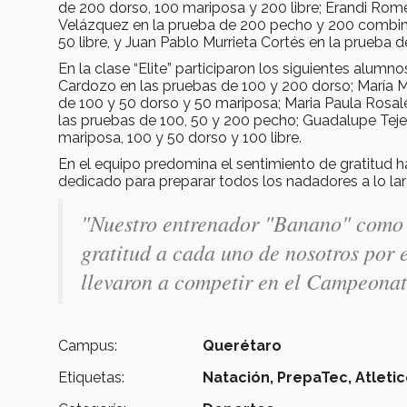
de 200 dorso, 100 mariposa y 200 libre; Erandi Rom
Velázquez en la prueba de 200 pecho y 200 combin
50 libre, y Juan Pablo Murrieta Cortés en la prueba 
En la clase “Elite” participaron los siguientes alumn
Cardozo en las pruebas de 100 y 200 dorso; María M
de 100 y 50 dorso y 50 mariposa; Maria Paula Rosale
las pruebas de 100, 50 y 200 pecho; Guadalupe Tej
mariposa, 100 y 50 dorso y 100 libre.
En el equipo predomina el sentimiento de gratitud ha
dedicado para preparar todos los nadadores a lo la
"Nuestro entrenador "
Banano
" como 
gratitud a cada uno de nosotros por e
llevaron a competir en el Campeona
Campus:
Querétaro
Etiquetas:
Natación,
PrepaTec,
Atleti