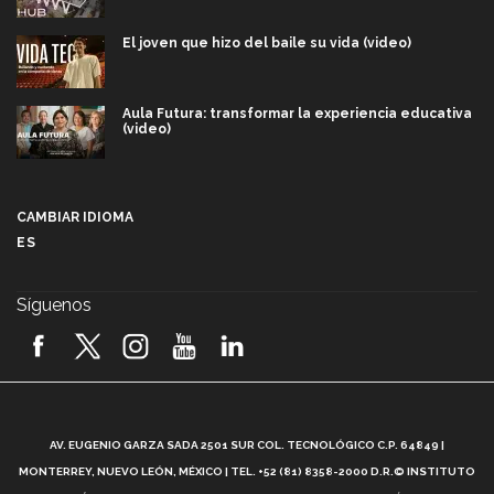
El joven que hizo del baile su vida (video)
Aula Futura: transformar la experiencia educativa
(video)
Más que un festival cultural: así es la magia de
VIBRART 2026 (video)
CAMBIAR IDIOMA
ES
Javier Guzmán: investigación con impacto social
(video)
Síguenos
¡México, en el top del mundial de robótica FIRST
2026! (video)
Vida Tec: Pasión, disciplina y básquetbol, con Gael
Adame (video)
A
AV. EUGENIO GARZA SADA 2501 SUR COL. TECNOLÓGICO C.P. 64849 |
L
¿Cómo es el Modelo Educativo Tec? (video)
MONTERREY, NUEVO LEÓN, MÉXICO | TEL. +52 (81) 8358-2000 D.R.© INSTITUTO