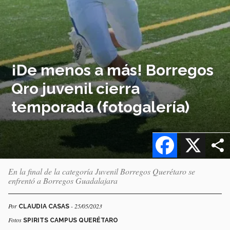
¡De menos a más! Borregos
Qro juvenil cierra
temporada (fotogalería)
Facebook
X
En la final de la categoría Juvenil Borregos Querétaro se
enfrentó a Borregos Guadalajara
Por
- 25/05/2023
CLAUDIA CASAS
Fotos
SPIRITS CAMPUS QUERÉTARO