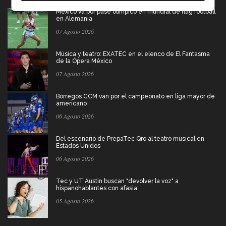
México va por pase olímpico en mundial de flag football
en Alemania
07 Agosto 2026
Música y teatro: EXATEC en el elenco de El Fantasma
de la Ópera México
07 Agosto 2026
Borregos CCM van por el campeonato en liga mayor de
americano
06 Agosto 2026
Del escenario de PrepaTec Qro al teatro musical en
Estados Unidos
06 Agosto 2026
Tec y UT Austin buscan "devolver la voz" a
hispanohablantes con afasia
05 Agosto 2026