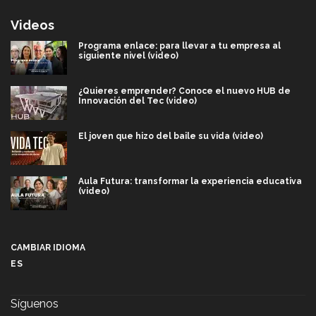
Videos
Programa enlace: para llevar a tu empresa al
siguiente nivel (video)
¿Quieres emprender? Conoce el nuevo HUB de
Innovación del Tec (video)
El joven que hizo del baile su vida (video)
Aula Futura: transformar la experiencia educativa
(video)
Más que un festival cultural: así es la magia de
VIBRART 2026 (video)
CAMBIAR IDIOMA
ES
Javier Guzmán: investigación con impacto social
(video)
Síguenos