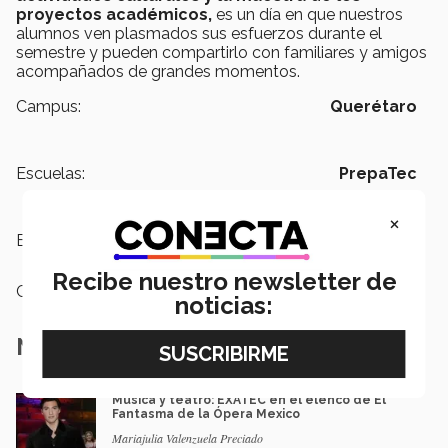
proyectos académicos,
es un día en que nuestros
alumnos ven plasmados sus esfuerzos durante el
semestre y pueden compartirlo con familiares y amigos
acompañados de grandes momentos.
Campus:
Querétaro
Escuelas:
PrepaTec
×
Etiquetas:
PrepaTec,
arte y cultura
Recibe nuestro newsletter de
Categoría:
Arte y Cultura
noticias:
Notas Relacionadas
Música y teatro: EXATEC en el elenco de El
Fantasma de la Ópera Mexico
Mariajulia Valenzuela Preciado