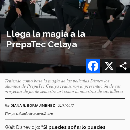
Llega la magia a la
PrepaTec Celaya
Facebook
X
Teniendo como base la magia de las películas Disney los
alumnos de PrepaTec Celaya realizaron la presentación de sus
proyectos de fin de semestre así como la muestras de sus talleres
Por
- 21/11/2017
DIANA R. BORJA JIMENEZ
Tiempo estimado de lectura:2 mins
Walt Disney dijo:
“Si puedes soñarlo puedes