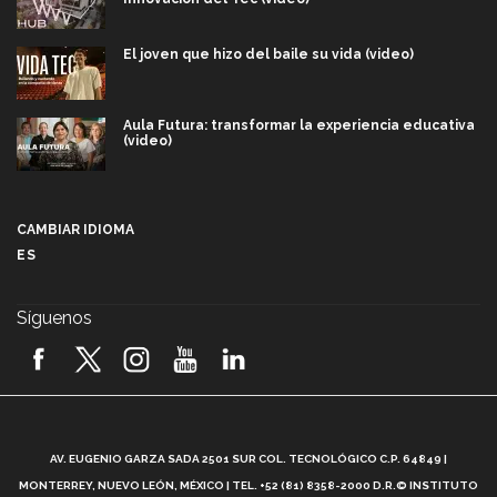
El joven que hizo del baile su vida (video)
Aula Futura: transformar la experiencia educativa
(video)
Más que un festival cultural: así es la magia de
VIBRART 2026 (video)
CAMBIAR IDIOMA
ES
Javier Guzmán: investigación con impacto social
(video)
Síguenos
¡México, en el top del mundial de robótica FIRST
2026! (video)
Vida Tec: Pasión, disciplina y básquetbol, con Gael
Adame (video)
A
AV. EUGENIO GARZA SADA 2501 SUR COL. TECNOLÓGICO C.P. 64849 |
L
¿Cómo es el Modelo Educativo Tec? (video)
MONTERREY, NUEVO LEÓN, MÉXICO | TEL. +52 (81) 8358-2000 D.R.© INSTITUTO