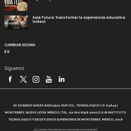
Aula Futura: transformar la experiencia educativa
(video)
Más que un festival cultural: así es la magia de
VIBRART 2026 (video)
CAMBIAR IDIOMA
ES
Javier Guzmán: investigación con impacto social
(video)
Síguenos
¡México, en el top del mundial de robótica FIRST
2026! (video)
Vida Tec: Pasión, disciplina y básquetbol, con Gael
Adame (video)
A
AV. EUGENIO GARZA SADA 2501 SUR COL. TECNOLÓGICO C.P. 64849 |
L
¿Cómo es el Modelo Educativo Tec? (video)
MONTERREY, NUEVO LEÓN, MÉXICO | TEL. +52 (81) 8358-2000 D.R.© INSTITUTO
TECNOLÓGICO Y DE ESTUDIOS SUPERIORES DE MONTERREY, MÉXICO. 2018
Vida Tec: Feminismo e Inteligencia Artificial, Paola
*DEC-520912 PROGRAMAS EN MODALIDAD ESCOLARIZADA.