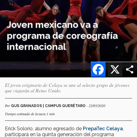
Joven mexicano va a
programa de coreografía
internacional
Facebook
X
El joven originario de Celaya se une al selecto grupo de jóvenes
que viajarán al Reino Unido.
Por
- 22/05/2020
GUS GRANADOS | CAMPUS QUERÉTARO
Tiempo estimado de lectura:1 min
Erick Solorio, alumno egresado de
PrepaTec Celaya
,
participará en la quinta generación del programa