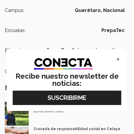
Campus:
Querétaro,
Nacional
Escuelas:
PrepaTec
Etiquetas:
PrepaTec Celaya,
arte y cultura,
Coreografía
×
Categoría:
Arte y Cultura
Recibe nuestro newsletter de
noticias:
Notas Relacionadas
14 años siendo parte de la PrepaTec
Karina Robles Nuñez
Cruzada de responsabilidad social en Celaya