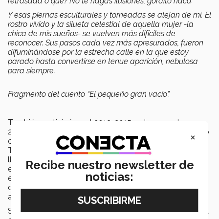
retrasada o qué? No te hagas ilusiones, gordito naco.
Y esas piernas esculturales y torneadas se alejan de mí. El
rostro vívido y la silueta celestial de aquella mujer -la
chica de mis sueños- se vuelven más difíciles de
reconocer. Sus pasos cada vez más apresurados, fueron
difuminándose por la estrecha calle en la que estoy
parado hasta convertirse en tenue aparición, nebulosa
para siempre.
Fragmento del cuento “El pequeño gran vacío”.
También participó en el 2013, 2015 y ahora en el
2018. “No me lo esperaba porque realmente este último
×
cuento lo hice en 10 días” nos comentó emocionado.
También, ha participado en diferentes concursos que
lleva a cabo editoriales como Porrúa, Editorial Eréndira
Recibe nuestro newsletter de
entre otras. Además, estuvo trabajando en Volkswagen,
noticias:
en el área de comunicación y mercadotecnia, donde
demostró su habilidad para la escritura escribiendo
artículos para la revista “Concepto Volkswagen".
Sus productos literarios no cuentan con una dedicatoria