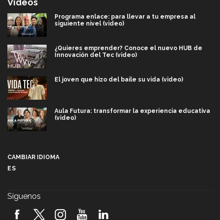
Videos
Programa enlace: para llevar a tu empresa al
siguiente nivel (video)
¿Quieres emprender? Conoce el nuevo HUB de
Innovación del Tec (video)
El joven que hizo del baile su vida (video)
Aula Futura: transformar la experiencia educativa
(video)
Más que un festival cultural: así es la magia de
VIBRART 2026 (video)
CAMBIAR IDIOMA
ES
Javier Guzmán: investigación con impacto social
(video)
Síguenos
¡México, en el top del mundial de robótica FIRST
2026! (video)