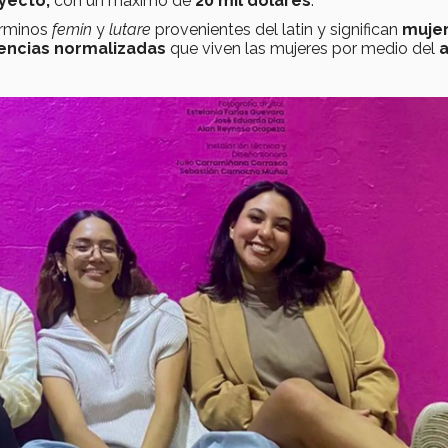
yecto,
con un máximo de
20 mil dólares
.
érminos
femin
y
lutare
provenientes del latin y significan
muje
lencias normalizadas
que viven las mujeres por medio del
a