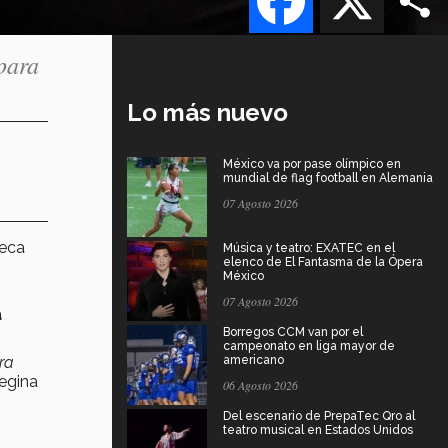
para
Lo más nuevo
México va por pase olímpico en
mundial de flag football en Alemania
07 Agosto 2026
beca
Música y teatro: EXATEC en el
elenco de El Fantasma de la Ópera
México
07 Agosto 2026
a
Borregos CCM van por el
campeonato en liga mayor de
ra
americano
egina
06 Agosto 2026
Del escenario de PrepaTec Qro al
teatro musical en Estados Unidos