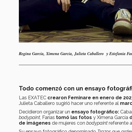
Regina García, Ximena García, Julieta Caballero y Estefanía Fa
Todo comenzó con un ensayo fotográf
Las EXATEC
crearon Feminare en enero de 202
Julieta Caballero sugirió hacer uno referente al
marc
Decidieron organizar un
ensayo fotográfico:
Cabal
bodypaint
, Farías
tomó las fotos
y Ximena García
d
de imágenes
de mujeres con
bodypaint
referente 
Su ensayo fotográfico denominado
Trazos que ard