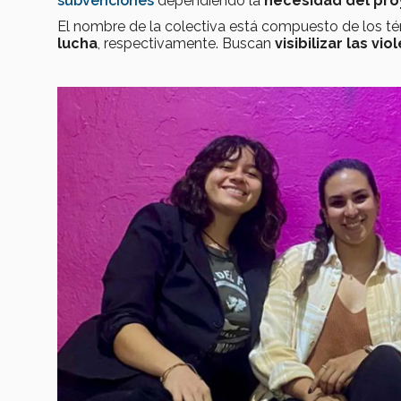
subvenciones
dependiendo la
necesidad del pro
El nombre de la colectiva está compuesto de los t
lucha
, respectivamente. Buscan
visibilizar
las vio