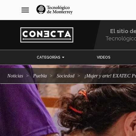
Pasar
navegación
menu
al
principal
contenido
principal
El sitio d
Tecnológic
Menu
CATEGORÍAS
VIDEOS
Comunidad
Noticias
Puebla
sociedad
¡Mujer y arte! EXATEC P