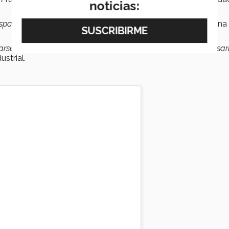
noticias:
spacio artístico con mensaje que trasciende”
, comentó Regina
arse de un espacio privado para volverlo público, para regresar
strial.