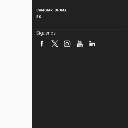
Más que un festival cultural: así es
la magia de VIBRART 2026 (video)
CAMBIAR IDIOMA
ES
Javier Guzmán: investigación con
impacto social (video)
Síguenos
¡México, en el top del mundial de
robótica FIRST 2026! (video)
Vida Tec: Pasión, disciplina y
básquetbol, con Gael Adame
(video)
¿Cómo es el Modelo Educativo
Tec? (video)
Vida Tec: Feminismo e Inteligencia
Artificial, Paola Ricaurte (video)