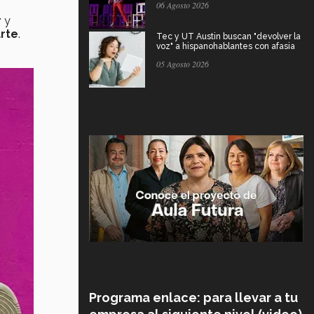
06 Agosto 2026
r
y
rte
.
Tec y UT Austin buscan "devolver la
voz" a hispanohablantes con afasia
05 Agosto 2026
Programa enlace: para llevar a tu