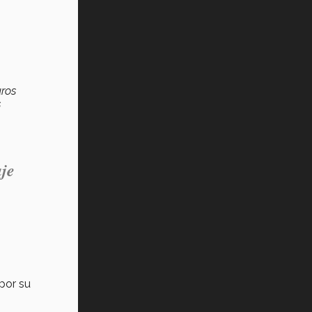
uros
s
aje
 por su