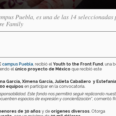
Campus Puebla, es una de las 14 seleccionadas 
re Family
C
campus Puebla
, recibió el
Youth to the Front Fund
, una 
siendo el
único proyecto de México
que recibió este
na García, Ximena García, Julieta Caballero y Estefaní
00 equipos
en participar en la convocatoria.
ponsabilidad. Este fondo nos permitirá seguir replicando nuest
cuentren espacios de expresión y concientización”
, comentó R
 menores de 30 años
y de
orígenes diversos
. Otorga