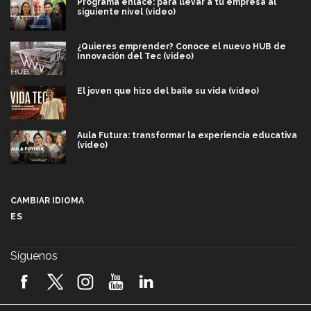
Programa enlace: para llevar a tu empresa al
siguiente nivel (video)
¿Quieres emprender? Conoce el nuevo HUB de
Innovación del Tec (video)
El joven que hizo del baile su vida (video)
Aula Futura: transformar la experiencia educativa
(video)
Más que un festival cultural: así es la magia de
VIBRART 2026 (video)
CAMBIAR IDIOMA
ES
Javier Guzmán: investigación con impacto social
(video)
Síguenos
¡México, en el top del mundial de robótica FIRST
2026! (video)