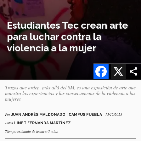
Estudiantes Tec crean arte
para luchar contra la
violencia a la mujer
Facebook
X
Trazos que arden, más allá del 8M, es una exposición de arte que
muestra las experiencias y las consecuencias de la violencia a las
mujeres
Por
- 15/12/2023
JUAN ANDRÉS MALDONADO | CAMPUS PUEBLA
Fotos
LINET FERNANDA MARTÍNEZ
Tiempo estimado de lectura:5 mins