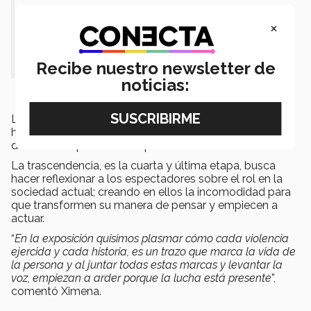
"El tema es algo real y muchas veces
×
lo real no es algo bonito".- Ximena
García
Recibe nuestro newsletter de
noticias:
La tercera etapa llamada resistencia, muestra el lado
humano enseñando la razón de las marchas y la forma
de defensa que se realiza para evitar más violencia.
La trascendencia, es la cuarta y última etapa, busca
hacer reflexionar a los espectadores sobre el rol en la
sociedad actual; creando en ellos la incomodidad para
que transformen su manera de pensar y empiecen a
actuar.
“
En la exposición quisimos plasmar cómo cada violencia
ejercida y cada historia, es un trazo que marca la vida de
la persona y al juntar todas estas marcas y levantar la
voz, empiezan a arder porque la lucha está presente
”,
comentó Ximena.