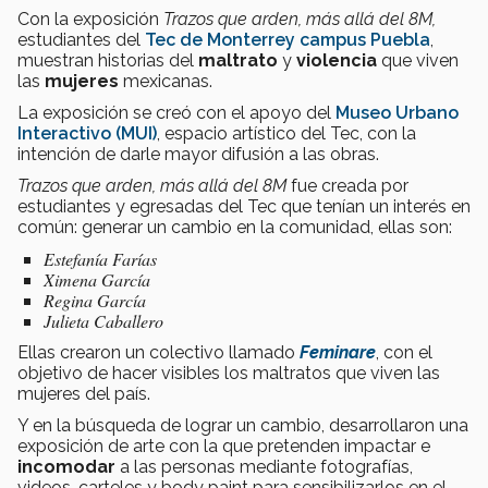
Con la exposición
Trazos que arden, más allá del 8M,
estudiantes del
Tec de Monterrey
campus Puebla
,
muestran historias del
maltrato
y
violencia
que viven
las
mujeres
mexicanas.
La exposición se creó con el apoyo del
Museo Urbano
Interactivo (MUI)
, espacio artístico del Tec, con la
intención de darle mayor difusión a las obras.
Trazos que arden, más allá del 8M
fue creada por
estudiantes y egresadas del Tec que tenían un interés en
común: generar un cambio en la comunidad, ellas son:
Estefanía Farías
Ximena García
Regina García
Julieta Caballero
Ellas crearon un colectivo llamado
Feminare
, con el
objetivo de hacer visibles los maltratos que viven las
mujeres del país.
Y en la búsqueda de lograr un cambio, desarrollaron una
exposición de arte con la que pretenden impactar e
incomodar
a las personas mediante fotografías,
videos, carteles y body paint para sensibilizarlos en el