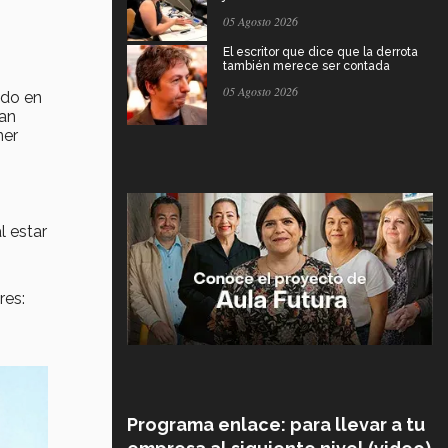
05 Agosto 2026
El escritor que dice que la derrota
también merece ser contada
05 Agosto 2026
ndo en
han
ner
l estar
res:
Programa enlace: para llevar a tu