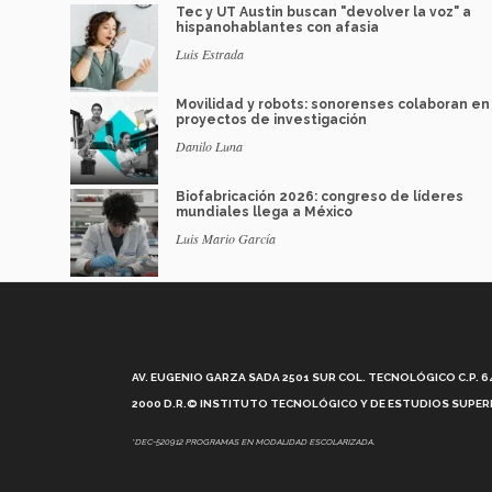
Tec y UT Austin buscan "devolver la voz" a
hispanohablantes con afasia
Luis Estrada
Movilidad y robots: sonorenses colaboran en
proyectos de investigación
Danilo Luna
Biofabricación 2026: congreso de líderes
mundiales llega a México
Luis Mario García
AV. EUGENIO GARZA SADA 2501 SUR COL. TECNOLÓGICO C.P. 648
2000 D.R.© INSTITUTO TECNOLÓGICO Y DE ESTUDIOS SUPERI
*DEC-520912 PROGRAMAS EN MODALIDAD ESCOLARIZADA.