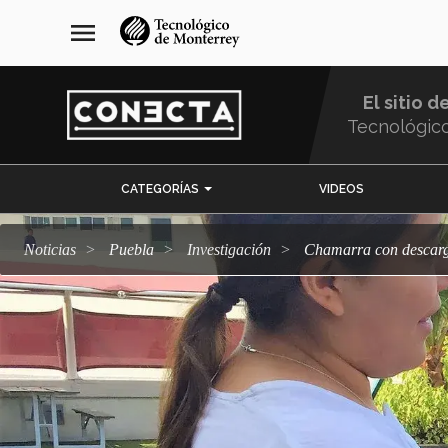
Pasar
navegación
menu
al
principal
contenido
principal
El sitio d
Tecnológic
Menu
CATEGORÍAS
VIDEOS
Comunidad
Noticias
Puebla
Investigación
Chamarra con descarg