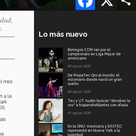
idad,
.
Lo más nuevo
Borregos CCM van por el
campeonato en Liga Mayor de
americano
06 Agosto 2026
De PrepaTec Qro al mundo: el
escenario donde nació un gran
el mes
sueño
06 Agosto 2026
n a la
Tec y UT Austin buscan "devolver la
ark
voz" a hispanohablantes con afasia
I),
05 Agosto 2026
gas
En la ONU: mexicana y EXATEC
representó en Nueva York a la
na
juventud