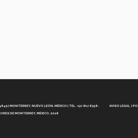
Aviso
Legal
49 | MONTERREY, NUEVO LEÓN, MÉXICO | TEL. +52 (81) 8358-
AVISO LEGAL
PO
ORES DE MONTERREY, MÉXICO. 2018