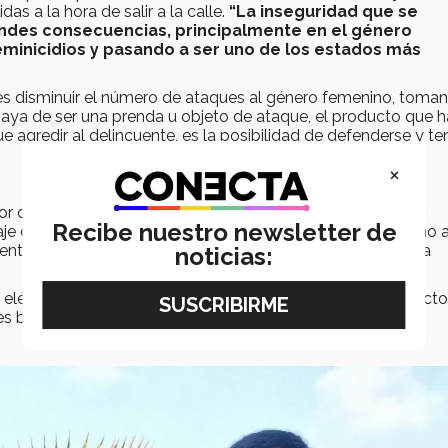
as a la hora de salir a la calle.
“
La inseguridad que se
andes consecuencias, principalmente en el género
eminicidios y pasando a ser uno de los estados más
 es disminuir el número de ataques al género femenino, toma
 haya de ser una prenda u objeto de ataque, el producto que 
 agredir al delincuente, es la posibilidad de defenderse y te
×
de voltaje; es decir que, a partir de una pila, un oscilador
Recibe nuestro newsletter de
aje de la pila con un mínimo de corriente. El cuerpo humano a
entaje, funciona como un conductor débil o mejor aun, una
noticias:
léctrica a través de una resistencia se consideran dos facto
s bajar o subir su intensidad.