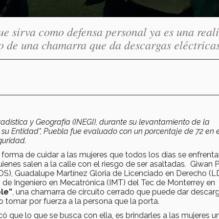
ue sirva como defensa personal ya es una real
po de una chamarra que da descargas eléctricas
tadística y Geografía (INEGI), durante su levantamiento de la
 su Entidad", Puebla fue evaluado con un porcentaje de 72 en 
guridad.
 forma de cuidar a las mujeres que todos los días se enfrenta
ienes salen a la calle con el riesgo de ser asaltadas
.
Giwan P
IDS), Guadalupe Martínez Gloria de Licenciado en Derecho (LD
de Ingeniero en Mecatrónica (IMT) del Tec de Monterrey en
le”
, una chamarra de circuito cerrado que puede dar descar
 tomar por fuerza a la persona que la porta.
có que lo que se busca con ella, es brindarles a las mujeres u