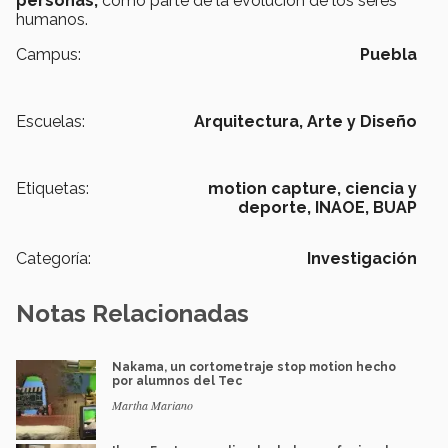
personas,
como parte de la evolución de los seres
humanos.
Campus:
Puebla
Escuelas:
Arquitectura, Arte y Diseño
Etiquetas:
motion capture,
ciencia y
deporte,
INAOE,
BUAP
Categoría:
Investigación
Notas Relacionadas
Nakama, un cortometraje stop motion hecho
por alumnos del Tec
Martha Mariano