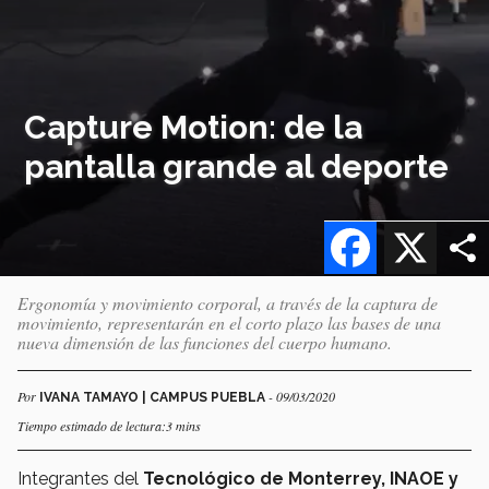
Capture Motion: de la
pantalla grande al deporte
Facebook
X
Ergonomía y movimiento corporal, a través de la captura de
movimiento, representarán en el corto plazo las bases de una
nueva dimensión de las funciones del cuerpo humano.
Por
- 09/03/2020
IVANA TAMAYO | CAMPUS PUEBLA
Tiempo estimado de lectura:3 mins
Integrantes del
Tecnológico de Monterrey, INAOE y