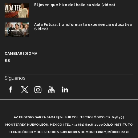
El joven que hizo del baile su vida (video)
Aula Futura: transformar la experiencia educativa
(video)
Más que un festival cultural: así es la magia de
VIBRART 2026 (video)
CAMBIAR IDIOMA
ES
Javier Guzmán: investigación con impacto social
(video)
Síguenos
¡México, en el top del mundial de robótica FIRST
2026! (video)
Vida Tec: Pasión, disciplina y básquetbol, con Gael
Adame (video)
A
AV. EUGENIO GARZA SADA 2501 SUR COL. TECNOLÓGICO C.P. 64849 |
L
¿Cómo es el Modelo Educativo Tec? (video)
MONTERREY, NUEVO LEÓN, MÉXICO | TEL. +52 (81) 8358-2000 D.R.© INSTITUTO
TECNOLÓGICO Y DE ESTUDIOS SUPERIORES DE MONTERREY, MÉXICO. 2018