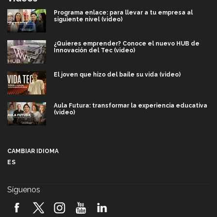
Programa enlace: para llevar a tu empresa al
siguiente nivel (video)
¿Quieres emprender? Conoce el nuevo HUB de
Innovación del Tec (video)
El joven que hizo del baile su vida (video)
Aula Futura: transformar la experiencia educativa
(video)
Más que un festival cultural: así es la magia de
VIBRART 2026 (video)
CAMBIAR IDIOMA
ES
Javier Guzmán: investigación con impacto social
(video)
Síguenos
¡México, en el top del mundial de robótica FIRST
2026! (video)