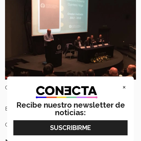
×
Campus:
Puebla
Recibe nuestro newsletter de
Etiquetas:
Instituto de Emprendimiento
noticias:
Categoría:
Institución