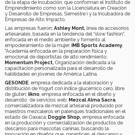
de la etapa de incubación, que conforman el Instituto de
Emprendimiento como son la Licenciatura en Creación
y Desarrollo de Empresas, Semestre i y la Incubadora de
Empresas de Alto Impacto.
Las empresas fueron;
Ashley Mont,
línea de accesorios
artesanales, basada en la tendencia del “slow fashion”,
enfocada en el medio ambiente y fomento al
empoderamiento de la mujer;
IMB Sports Academy
,
"Academia enfocada en la preparación física y
emocional de deportistas de alto rendimiento;
Momentum Project,
Organización dedicada a la
capacitación personalizada para el desarrollo de
habilidades en jóvenes de América Latina.
GESONDE
, empresa dedicada a la elaboración y
distribución de Yogurt con índice glucémico cero, libre
de gluten;
iikno
, empresa enfocada en el diseño y
desarrollo de servicios web;
Mezcal Alma Sacra
,
comercializadora de mezcal artesanal producido por
maestros mezcaleros en palenques tradicionales en el
estado de Oaxaca;
Doggie Shop,
empresa enfocada
en la producción y comercialización de productos de
descanso para mascotas caninas, buscando la
innovación en diseños que garanticen, el descanso y