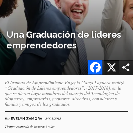
Una Graduación de líderes
emprendedores
Facebook
X
El Instituto de Emprendimiento Eugenio Garza Lagüera realizó
“Graduación de Líderes emprendedores”, (2017-2018), en la
que se dieron lugar miembros del consejo del Tecnológico de
Monterrey, empresarios, mentores, directivos, consultores y
familia y amigos de los graduados.
Por
- 24/05/2018
EVELYN ZAMORA
Tiempo estimado de lectura:3 mins