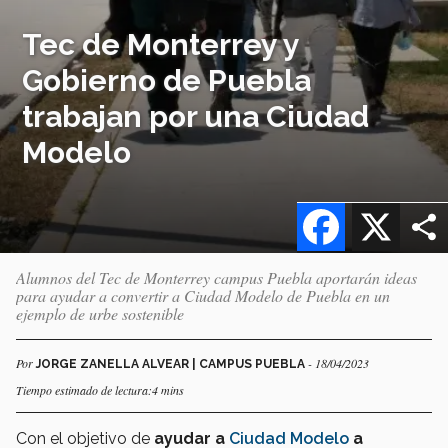
Tec de Monterrey y
Gobierno de Puebla
trabajan por una Ciudad
Modelo
Facebook
X
Alumnos del Tec de Monterrey campus Puebla aportarán ideas
para ayudar a convertir a Ciudad Modelo de Puebla en un
ejemplo de urbe sostenible
Por
- 18/04/2023
JORGE ZANELLA ALVEAR | CAMPUS PUEBLA
Tiempo estimado de lectura:4 mins
Con el objetivo de
ayudar a
Ciudad Modelo
a