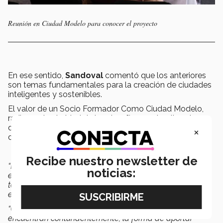
Reunión en Ciudad Modelo para conocer el proyecto
En ese sentido,
Sandoval
comentó que los anteriores
son temas fundamentales para la creación de ciudades
inteligentes y sostenibles.
El valor de un Socio Formador Como Ciudad Modelo,
radica en la claridad de los desafíos que implica el
diseño inteligente de Ciudades y la complejidad
×
dinámica, asociada.
Recibe nuestro newsletter de
“La
complejidad dinámica
se refiere al modelaje y
noticias:
entendimiento de sistemas urbanos a gran escala,
teniendo en cuenta las interacciones entre diferentes
elementos, como movilidad, energía y uso del suelo”.
“Gracias a Ciudad Modelo, las alumnas y alumnos
encuentran contundentemente, la forma de aportar