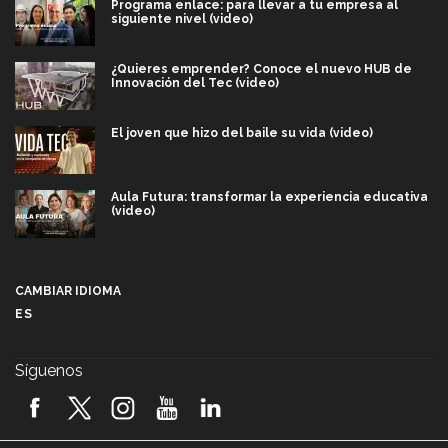
Programa enlace: para llevar a tu empresa al
siguiente nivel (video)
¿Quieres emprender? Conoce el nuevo HUB de
Innovación del Tec (video)
El joven que hizo del baile su vida (video)
Aula Futura: transformar la experiencia educativa
(video)
Más que un festival cultural: así es la magia de
VIBRART 2026 (video)
CAMBIAR IDIOMA
ES
Javier Guzmán: investigación con impacto social
(video)
Síguenos
¡México, en el top del mundial de robótica FIRST
2026! (video)