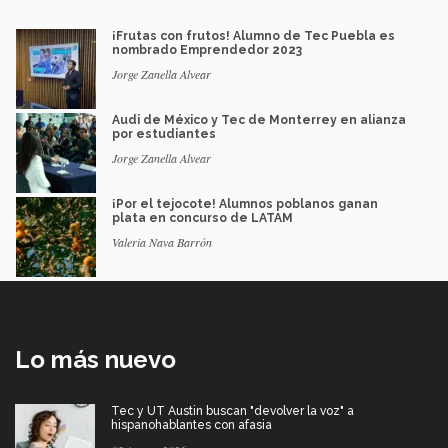
¡Frutas con frutos! Alumno de Tec Puebla es
nombrado Emprendedor 2023
Jorge Zanella Alvear
Audi de México y Tec de Monterrey en alianza
por estudiantes
Jorge Zanella Alvear
¡Por el tejocote! Alumnos poblanos ganan
plata en concurso de LATAM
Valeria Nava Barrón
Lo más nuevo
Tec y UT Austin buscan "devolver la voz" a
hispanohablantes con afasia