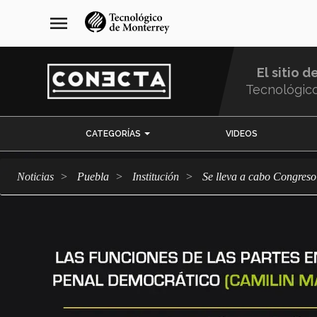
Pasar
navegación
menu
al
principal
contenido
principal
El sitio d
Tecnológic
Menu
CATEGORÍAS
VIDEOS
Comunidad
Noticias
Puebla
Institución
Se lleva a cabo Congreso