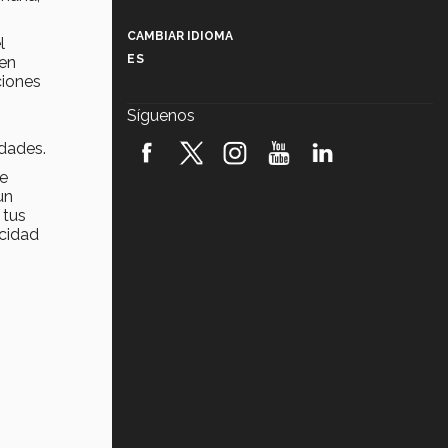
Más que un festival cultural: así es
la magia de VIBRART 2026 (video)
CAMBIAR IDIOMA
l
ES
 en
Javier Guzmán: investigación con
ciones
impacto social (video)
Síguenos
¡México, en el top del mundial de
idades.
robótica FIRST 2026! (video)
de
un
Vida Tec: Pasión, disciplina y
básquetbol, con Gael Adame
 tus
(video)
icidad
¿Cómo es el Modelo Educativo
Tec? (video)
Vida Tec: Feminismo e Inteligencia
Artificial, Paola Ricaurte (video)