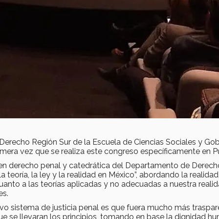
Derecho Región Sur de la Escuela de Ciencias Sociales y Gob
imera vez que se realiza este congreso específicamente en P
ta en derecho penal y catedrática del Departamento de Derech
la teoría, la ley y la realidad en México”, abordando la realida
uanto a las teorías aplicadas y no adecuadas a nuestra reali
es.
vo sistema de justicia penal es que fuera mucho más traspar
ue se llevaran los principios, tomando en base la dignidad h