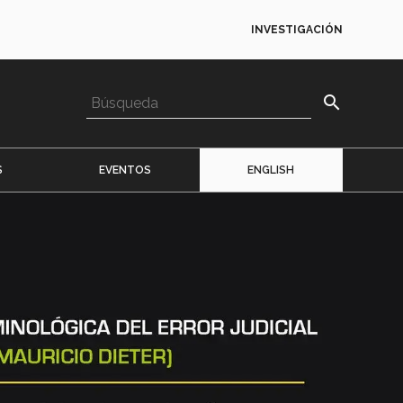
INVESTIGACIÓN
search
S
EVENTOS
ENGLISH