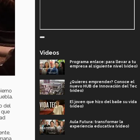
Videos
Programa enlace: para llevar a tu
empresa al siguiente nivel (video)
¿Quieres emprender? Conoce el
nuevo HUB de Innovación del Tec
ierno
(video)
uebla.
El joven que hizo del baile su vida
o del
(video)
d que
dad
Aula Futura: transformar la
experiencia educativa (video)
ente,
umana,