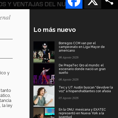
Penal
Lo más nuevo
Borregos CCM van por el
campeonato en Liga Mayor de
americano
06 Agosto 2026
De PrepaTec Qro al mundo: el
escenario donde nació un gran
ico y
sueño
06 Agosto 2026
Tec y UT Austin buscan "devolver la
 tanto
voz" a hispanohablantes con afasia
ático,
05 Agosto 2026
rtancia
 la ley
En la ONU: mexicana y EXATEC
representó en Nueva York a la
juventud