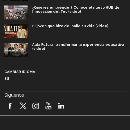
¿Quieres emprender? Conoce el nuevo HUB de
Innovación del Tec (video)
El joven que hizo del baile su vida (video)
Aula Futura: transformar la experiencia educativa
(video)
Más que un festival cultural: así es la magia de
VIBRART 2026 (video)
CAMBIAR IDIOMA
ES
Javier Guzmán: investigación con impacto social
(video)
Síguenos
¡México, en el top del mundial de robótica FIRST
2026! (video)
Vida Tec: Pasión, disciplina y básquetbol, con Gael
Adame (video)
A