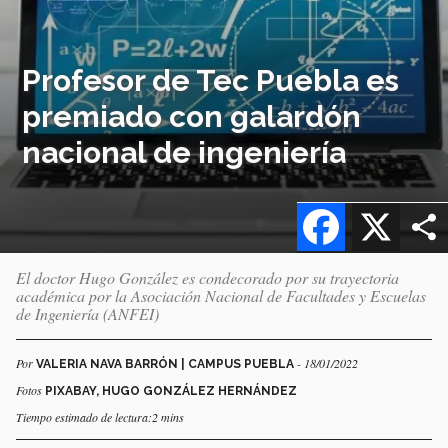
Profesor de Tec Puebla es
premiado con galardón
nacional de ingeniería
Facebook
X
El doctor Hugo González es condecorado por su trayectoria
académica por la Asociación Nacional de Facultades y Escuelas
de Ingeniería (ANFEI)
Por
- 18/01/2022
VALERIA NAVA BARRÓN | CAMPUS PUEBLA
Fotos
PIXABAY, HUGO GONZÁLEZ HERNÁNDEZ
Tiempo estimado de lectura:2 mins