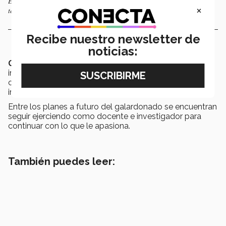
El doctor González apoyó con un proyecto a familias afectadas por el
×
terremoto de Septiembre del 2017
Recibe nuestro newsletter de
noticias:
González
dijo estar orgulloso de formar parte del
Tec,
institución que le ha permitido crecer y colaborar con
colegas y alumnos, para el desarrollo de proyectos con
impacto social.
Entre los planes a futuro del galardonado se encuentran
seguir ejerciendo como docente e investigador para
continuar con lo que le apasiona.
También puedes leer: