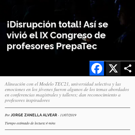
¡Disrupción total! Así se
vivió el IX Congreso de
profesores PrepaTec
Facebook
X
Alineación con el Modelo TEC21, universidad selectiva y las
emociones en los jóvenes fueron algunos de los temas abordados
en conferencias magistrales y talleres; dan reconocimiento a
profesores inspiradores
Por
- 11/07/2019
JORGE ZANELLA ALVEAR
Tiempo estimado de lectura:4 mins