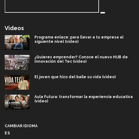
Videos
Programa enlace: para llevar a tu empresa al
siguiente nivel (video)
¿Quieres emprender? Conoce el nuevo HUB de
Innovación del Tec (video)
El joven que hizo del baile su vida (video)
Aula Futura: transformar la experiencia educativa
(video)
Más que un festival cultural: así es la magia de
VIBRART 2026 (video)
CAMBIAR IDIOMA
ES
Javier Guzmán: investigación con impacto social