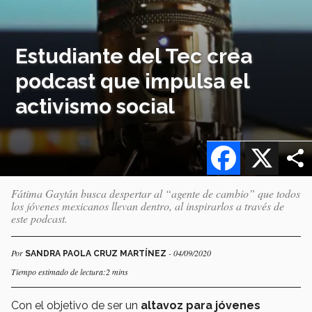
Estudiante del Tec crea
podcast que impulsa el
activismo social
Facebook
X
Fátima Gaytán busca despertar al “agente de cambio” que todos
los jóvenes mexicanos llevan dentro, al inspirarlos a través de
este podcast.
Por
- 04/09/2020
SANDRA PAOLA CRUZ MARTÍNEZ
Tiempo estimado de lectura:2 mins
Con el objetivo de ser un
altavoz para jóvenes