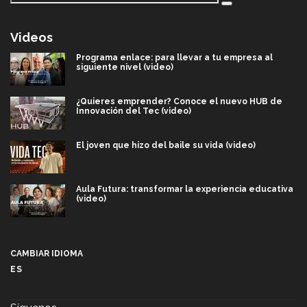
Videos
Programa enlace: para llevar a tu empresa al
siguiente nivel (video)
¿Quieres emprender? Conoce el nuevo HUB de
Innovación del Tec (video)
El joven que hizo del baile su vida (video)
Aula Futura: transformar la experiencia educativa
(video)
Más que un festival cultural: así es la magia de
VIBRART 2026 (video)
CAMBIAR IDIOMA
ES
Javier Guzmán: investigación con impacto social
(video)