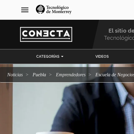
Pasar
navegación
menu
al
principal
contenido
principal
El sitio d
Tecnológic
Menu
CATEGORÍAS
VIDEOS
Comunidad
Noticias
Puebla
emprendedores
Escuela de Negocio