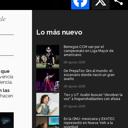
 de
Lo más nuevo
Borregos CCM van por el
campeonato en Liga Mayor de
americano
06 Agosto 2026
 que
De PrepaTec Qro al mundo: el
escenario donde nació un gran
ivencia
sueño
iencia.
06 Agosto 2026
 las
Tec y UT Austin buscan "devolver la
 hacen
voz" a hispanohablantes con afasia
05 Agosto 2026
En la ONU: mexicana y EXATEC
representó en Nueva York a la
juventud