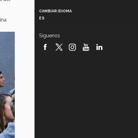
Más que un festival cultural: así es
la magia de VIBRART 2026 (video)
CAMBIAR IDIOMA
ES
ina
Javier Guzmán: investigación con
impacto social (video)
Síguenos
¡México, en el top del mundial de
robótica FIRST 2026! (video)
Vida Tec: Pasión, disciplina y
básquetbol, con Gael Adame
(video)
¿Cómo es el Modelo Educativo
Tec? (video)
Vida Tec: Feminismo e Inteligencia
Artificial, Paola Ricaurte (video)