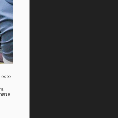
éxito,
ra
anarse