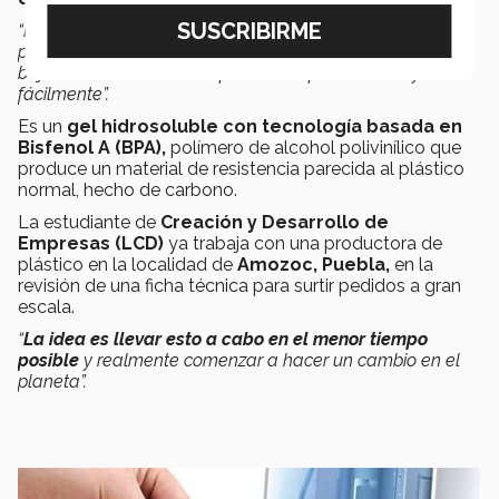
“
No genera microplásticos y no es tóxico;
hemos visto
problemas de productos biodegradables que funcionan
bajo ciertas condiciones que hacen que no se diluyan
fácilmente”.
Es un
gel hidrosoluble con tecnología basada en
Bisfenol A (BPA),
polímero de alcohol polivinílico que
produce un material de resistencia parecida al plástico
normal, hecho de carbono.
La estudiante de
Creación y Desarrollo de
Empresas (LCD)
ya trabaja con una productora de
plástico en la localidad de
Amozoc, Puebla,
en la
revisión de una ficha técnica para surtir pedidos a gran
escala.
“
La idea es llevar esto a cabo en el menor tiempo
posible
y realmente comenzar a hacer un cambio en el
planeta”.