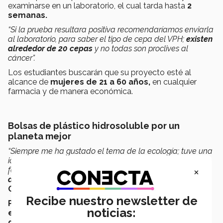
examinarse en un laboratorio, el cual tarda hasta
2
semanas.
“Si la prueba resultara positiva recomendaríamos enviarla
al laboratorio, para saber el tipo de cepa del VPH;
existen
alrededor de 20 cepas
y no todas son proclives al
cáncer”.
Los estudiantes buscarán que su proyecto esté al
alcance de
mujeres de 21 a 60 años,
en cualquier
farmacia y de manera económica.
Bolsas de plástico hidrosoluble por un
planeta mejor
“Siempre me ha gustado el tema de la ecología; tuve una
idea que no pude desarrollar de vasos compostables con
×
fécula de maíz (…)
ahora descubrí algo en lo podía
ayudar desde el lado industrial
”
comenta
Paola
Ortega,
ganadora del segundo lugar.
Recibe nuestro newsletter de
Paola
explicó que
Ecovach
es un diseño de
bolsas o
noticias:
empaques hidrosolubles,
un material que
se
deshace en agua en cuestión de minutos.