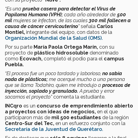
“Es una
prueba casera para detectar el Virus de
Papiloma Humano (VPH);
cada año alrededor de
500
mil
mujeres se infectan, de las cuales
300 mil fallecen a
causa de cáncer cervicouterino
”
señala
Carlos
Montiel,
integrante del equipo, con datos de la
Organización Mundial de la Salud (OMS).
Por su parte
María Paola Ortega Marín,
con su
proyecto de
plástico hidrosoluble
denominado
como
Ecovach,
completó el podio para el
campus
Puebla.
“El proceso fue un poco tardado y laborioso,
no sabía
nada de plásticos;
me acerqué mucho a una persona
que se llama Todahiro, quien me introdujo a
procesos de
inyección, soplado y granulado.
A prueba y error
sacamos el proyecto”
comenta la estudiante.
INCqro
es un
concurso de emprendimiento abierto
a proyectos con ideas de negocios,
en el que
participaron más de
mil 500 estudiantes
de la región
Centro-Sur del Tec,
en un esfuerzo conjunto con la
Secretaría de la Juventud de Querétaro.